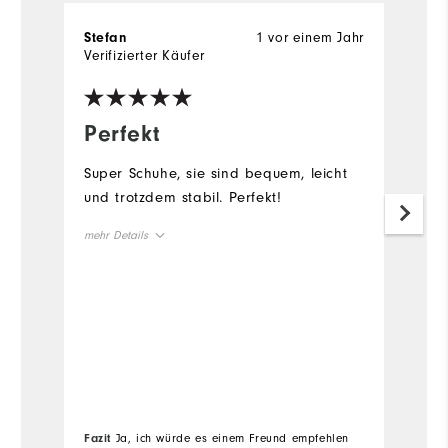
1 vor einem Jahr
Stefan
R
Verifizierter Käufer
Ve
Perfekt
S
b
Super Schuhe, sie sind bequem, leicht
und trotzdem stabil. Perfekt!
E
S
mehr Details
S
S
Geeignete Verwendung
Freizeit
se
be
me
Vo
Fazit
Ja, ich würde es einem Freund empfehlen
Fa