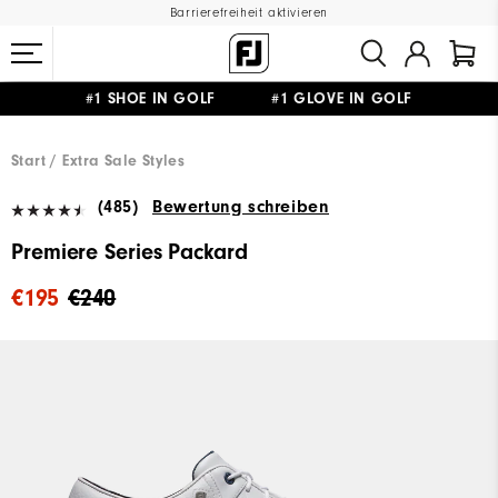
Barrierefreiheit aktivieren
#1 SHOE IN GOLF #1 GLOVE IN GOLF
GRATIS LIEFERUNG
AB 99€
&
GRATIS RÜCKSENDUNG
Start
Extra Sale Styles
(485)
Bewertung schreiben
Premiere Series Packard
€195
€240