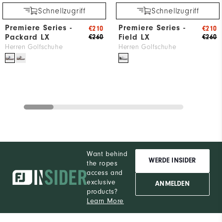
Schnellzugriff
Schnellzugriff
Premiere Series -
Premiere Series -
€210
€210
Packard LX
Field LX
€260
€260
Herren Golfschuhe
Herren Golfschuhe
Want behind
WERDE INSIDER
the ropes
access and
exclusive
ANMELDEN
products?
Learn More