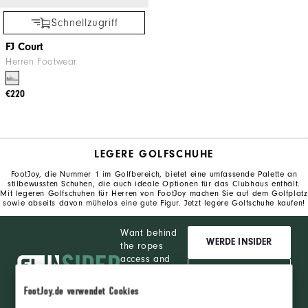
Schnellzugriff
FJ Court
Herren Footwear
€220
LEGERE GOLFSCHUHE
FootJoy, die Nummer 1 im Golfbereich, bietet eine umfassende Palette an
stilbewussten Schuhen, die auch ideale Optionen für das Clubhaus enthält.
Mit legeren Golfschuhen für Herren von FootJoy machen Sie auf dem Golfplatz
sowie abseits davon mühelos eine gute Figur. Jetzt legere Golfschuhe kaufen!
Want behind
WERDE INSIDER
the ropes
access and
exclusive
ANMELDEN
products?
FootJoy.de verwendet Cookies
Learn More