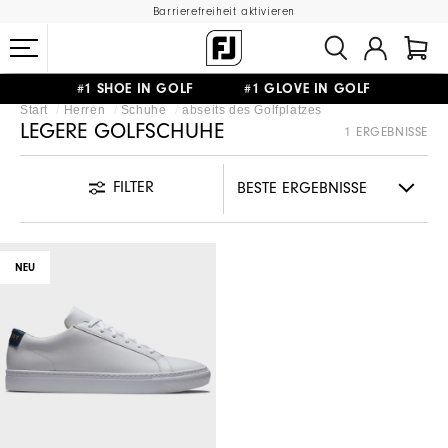
Barrierefreiheit aktivieren
#1 SHOE IN GOLF #1 GLOVE IN GOLF
Start
Herren
Schuhe
abseits des Golfplatzes
GRATIS LIEFERUNG
AB 99€
&
GRATIS RÜCKSENDUNG
LEGERE GOLFSCHUHE
1 ERGEBNISSE
FILTER
NEU