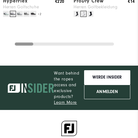
HyperFlex
ProDry Crew
€220
€14
Herren Golfschuhe
Herren Golfbekleidung
+2
Want behind
WERDE INSIDER
the ropes
access and
exclusive
ANMELDEN
products?
Learn More