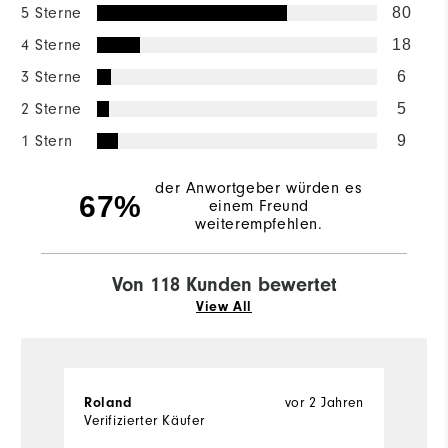
5 Sterne
80
4 Sterne
18
3 Sterne
6
2 Sterne
5
1 Stern
9
der Anwortgeber würden es
67%
einem Freund
weiterempfehlen.
Von 118 Kunden bewertet
View All
vor 2 Jahren
Roland
J
Verifizierter Käufer
Ve