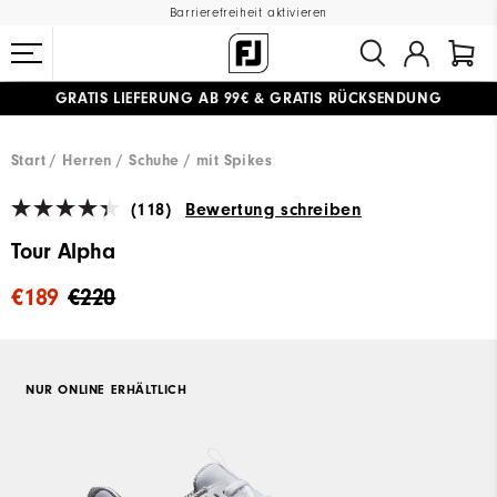
Barrierefreiheit aktivieren
GRATIS LIEFERUNG
AB 99€
&
GRATIS RÜCKSENDUNG
#1 SHOE IN GOLF #1 GLOVE IN GOLF
Start
Herren
Schuhe
mit Spikes
(118)
Bewertung schreiben
Tour Alpha
€189
€220
NUR ONLINE ERHÄLTLICH