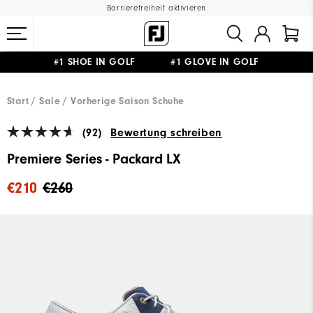
Barrierefreiheit aktivieren
#1 SHOE IN GOLF #1 GLOVE IN GOLF
GRATIS LIEFERUNG
AB 99€
&
GRATIS RÜCKSENDUNG
Start
Sale
Vorherige Saison Schuhe
(92)
Bewertung schreiben
Premiere Series - Packard LX
€210
€260