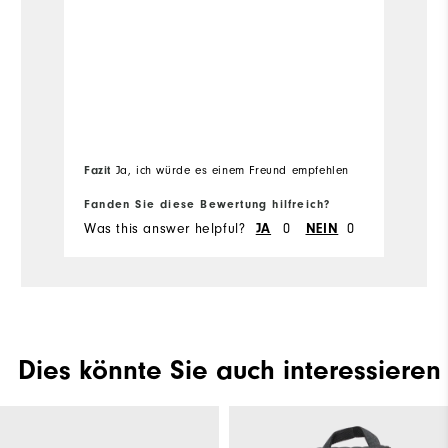
w
Passform
pa
Ü
w
Geeignete Verwendung
Arbeit
go
me
Fit
Fa
Fazit
Ja, ich würde es einem Freund empfehlen
em
Si
Fanden Sie diese Bewertung hilfreich?
Fa
Wi
Was this answer helpful?
JA
0
NEIN
0
Wa
Co
Wh
Wh
Dies könnte Sie auch interessieren
Wh
Wh