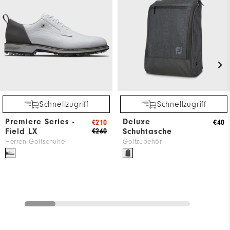
Schnellzugriff
Schnellzugriff
Premiere Series -
Deluxe
€210
€40
Field LX
Schuhtasche
€260
Herren Golfschuhe
Golfzubehör