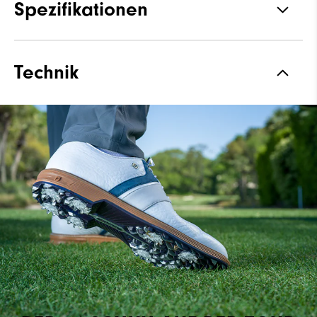
Spezifikationen
Traktion
Spiked
Technik
Stabilität
Most Stable
Dämpfung
Firm