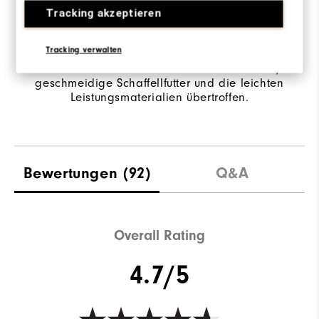
Tracking akzeptieren
Ausgestattet mit einem hochwertigen,
reichhaltigen Nubukleder-Sattel und
Tracking verwalten
hochwertiger Bison-Strukturierung. Diese
Raffinesse wird nur noch durch das weiche,
geschmeidige Schaffellfutter und die leichten
Leistungsmaterialien übertroffen.
Bewertungen
(92)
Q&A
Overall Rating
4.7/5