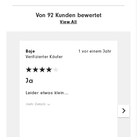
Von 92 Kunden bewertet
View All
Boje
1 vor einem Jahr
M
Verifizierter Käufer
Ja
M
S
Leider etwas klein….
I
mehr Details
P
tr
Vorteile
Qualität
Tolles Design
a
t
Nachteile