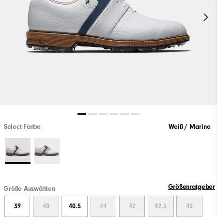
Select Farbe
Weiß / Marine
Größenratgeber
Größe Auswählen
39
40
40.5
41
42
42.5
43