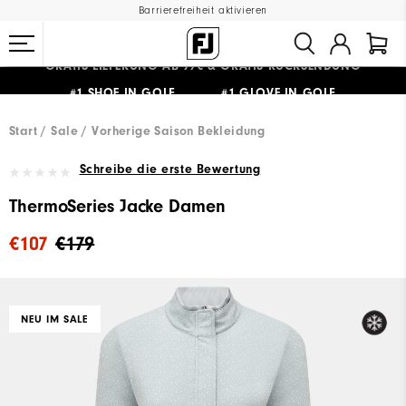
Barrierefreiheit aktivieren
#1 SHOE IN GOLF #1 GLOVE IN GOLF
GRATIS LIEFERUNG
AB 99€
&
GRATIS RÜCKSENDUNG
Start
Sale
Vorherige Saison Bekleidung
Schreibe die erste Bewertung
ThermoSeries Jacke Damen
€107
€179
NEU IM SALE