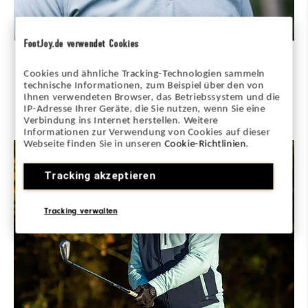
FootJoy.de verwendet Cookies
Zweite Verteidigungslinie
Cookies und ähnliche Tracking-Technologien sammeln
ThermoSeries-Midlayer sind leicht und ideal zum
technische Informationen, zum Beispiel über den von
Schichten. Sie bestehen aus leistungsstarken Stretch-
Ihnen verwendeten Browser, das Betriebssystem und die
IP-Adresse Ihrer Geräte, die Sie nutzen, wenn Sie eine
Materialien, die vielseitigen Schutz vor den Elementen
Verbindung ins Internet herstellen. Weitere
bieten, wenn sich die Bedingungen ändern.
Informationen zur Verwendung von Cookies auf dieser
Webseite finden Sie in unseren
Cookie-Richtlinien
.
Tracking akzeptieren
Tracking verwalten