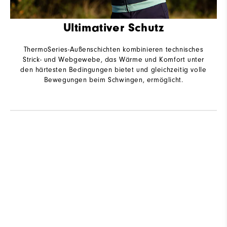
Ultimativer Schutz
ThermoSeries-Außenschichten kombinieren technisches
Strick- und Webgewebe, das Wärme und Komfort unter
den härtesten Bedingungen bietet und gleichzeitig volle
Bewegungen beim Schwingen, ermöglicht.
B
Q
As The Day Evolves, Evolve With It.
Shop ThermoSeries