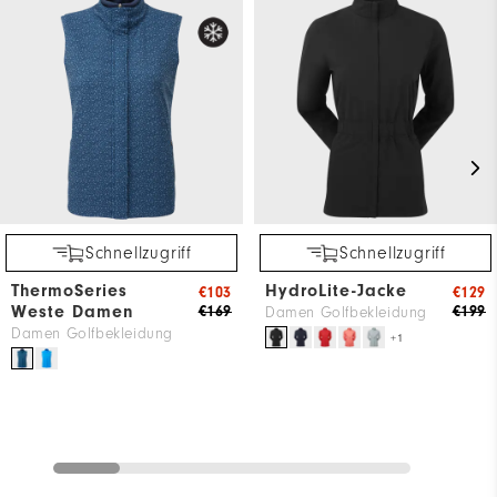
Schnellzugriff
Schnellzugriff
ThermoSeries
HydroLite-Jacke
€103
€129
Weste Damen
€169
€199
Damen Golfbekleidung
Damen Golfbekleidung
+1