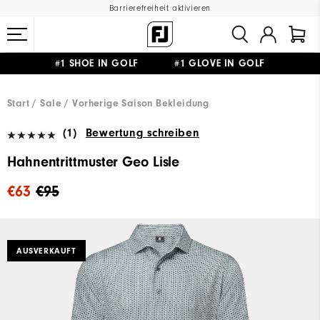
Barrierefreiheit aktivieren
#1 SHOE IN GOLF #1 GLOVE IN GOLF
GRATIS LIEFERUNG
AB 99€
&
GRATIS RÜCKSENDUNG
Start
Sale
Vorherige Saison Bekleidung
(1)
Bewertung schreiben
Hahnentrittmuster Geo Lisle
€63
€95
AUSVERKAUFT