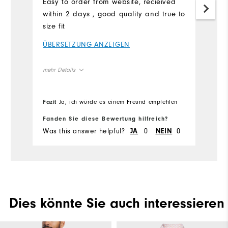
Easy to order from website, recieived
within 2 days , good quality and true to
size fit
ÜBERSETZUNG ANZEIGEN
mehr Details
Overall Size
Fazit
Ja, ich würde es einem Freund empfehlen
Runs Small
Runs Large
Fanden Sie diese Bewertung hilfreich?
Was this answer helpful?
0
0
JA
NEIN
Dies könnte Sie auch interessieren