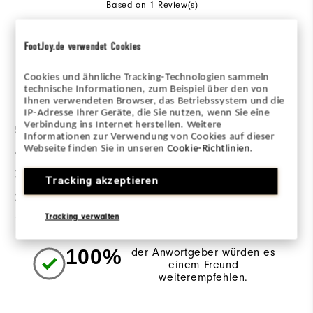
Based on 1 Review(s)
BEWERTUNG SCHREIBEN
FootJoy.de verwendet Cookies
Cookies und ähnliche Tracking-Technologien sammeln
technische Informationen, zum Beispiel über den von
Bewertungsverteilung
Ihnen verwendeten Browser, das Betriebssystem und die
IP-Adresse Ihrer Geräte, die Sie nutzen, wenn Sie eine
Verbindung ins Internet herstellen. Weitere
5 Sterne
1
Informationen zur Verwendung von Cookies auf dieser
Webseite finden Sie in unseren
Cookie-Richtlinien
.
4 Sterne
0
3 Sterne
0
Tracking akzeptieren
2 Sterne
0
Tracking verwalten
1 Stern
0
100%
der Anwortgeber würden es
einem Freund
weiterempfehlen.