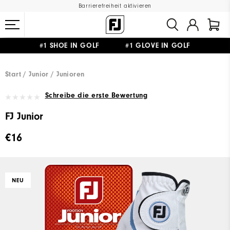
Barrierefreiheit aktivieren
#1 SHOE IN GOLF #1 GLOVE IN GOLF
GRATIS LIEFERUNG
AB 99€
&
GRATIS RÜCKSENDUNG
Start
Junior
Junioren
Schreibe die erste Bewertung
FJ Junior
€16
NEU