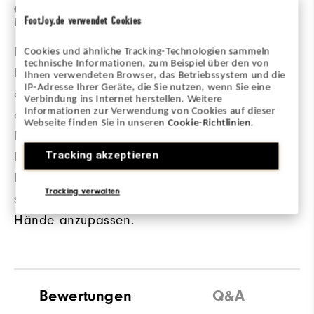
OPTIMIERTE
BALLMARKER
FootJoy.de verwendet Cookies
FLEXIBILITÄT
Ballmarker-Druckknopf
Der Handrücken des
Cookies und ähnliche Tracking-Technologien sammeln
technische Informationen, zum Beispiel über den von
Handschuhs bietet
Ihnen verwendeten Browser, das Betriebssystem und die
IP-Adresse Ihrer Geräte, die Sie nutzen, wenn Sie eine
eine
Verbindung ins Internet herstellen. Weitere
Informationen zur Verwendung von Cookies auf dieser
außergewöhnliche
Webseite finden Sie in unseren
Cookie-Richtlinien
.
Passform mit flexibler
Tracking akzeptieren
Dehnbarkeit über den
Fingerknöcheln, um
Tracking verwalten
sich an wachsende
Hände anzupassen.
Bewertungen
Q&A