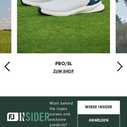
PRO/SL
PREVIOUS
NEXT
ZUM SHOP
Want behind
WERDE INSIDER
the ropes
access and
exclusive
ANMELDEN
products?