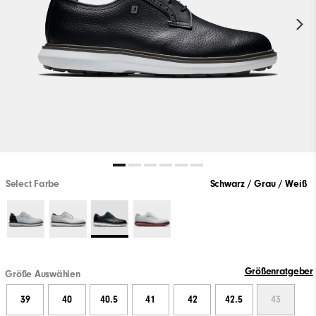
Select Farbe
Schwarz / Grau / Weiß
Größenratgeber
Größe Auswählen
39
40
40.5
41
42
42.5
43