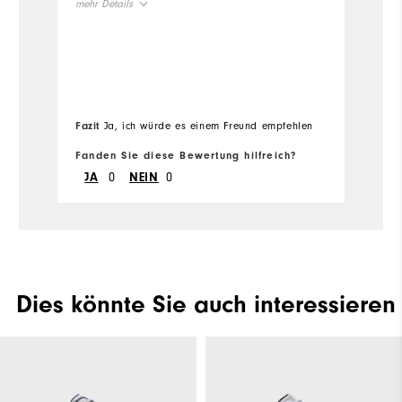
mehr Details
Si
Geeignete Verwendung
Freizeit
Wi
Fazit
Ja, ich würde es einem Freund empfehlen
Fanden Sie diese Bewertung hilfreich?
Fa
0
0
JA
NEIN
Dies könnte Sie auch interessieren