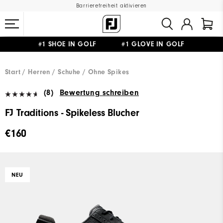
Barrierefreiheit aktivieren
#1 SHOE IN GOLF #1 GLOVE IN GOLF
GRATIS LIEFERUNG
AB 99€
&
GRATIS RÜCKSENDUNG
Start
Herren
Schuhe
Ohne Spikes
(8)
Bewertung schreiben
FJ Traditions - Spikeless Blucher
€160
NEU