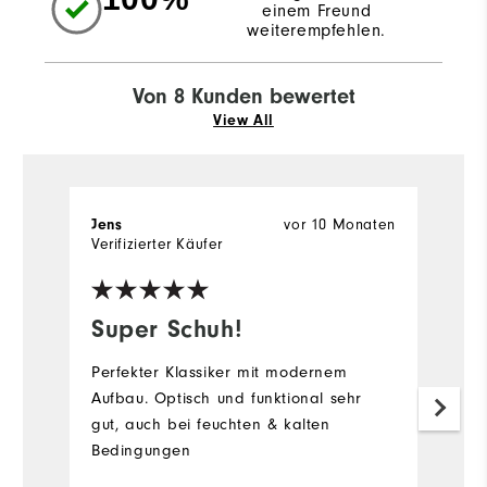
einem Freund
weiterempfehlen.
Von 8 Kunden bewertet
View All
vor 10 Monaten
Jens
k
Verifizierter Käufer
Ve
Super Schuh!
E
Perfekter Klassiker mit modernem
Ex
Aufbau. Optisch und funktional sehr
Ü
gut, auch bei feuchten & kalten
Bedingungen
me