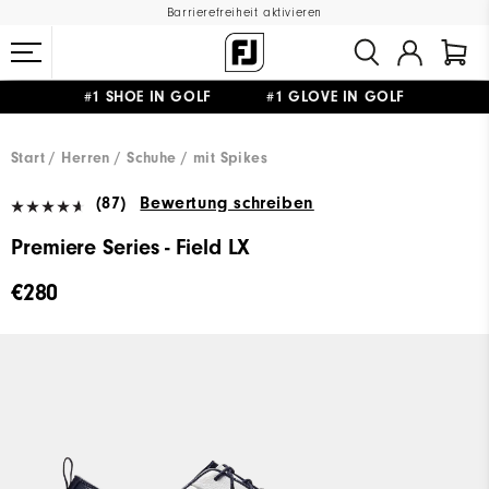
Barrierefreiheit aktivieren
#1 SHOE IN GOLF #1 GLOVE IN GOLF
GRATIS LIEFERUNG
AB 99€
&
GRATIS RÜCKSENDUNG
Start
Herren
Schuhe
mit Spikes
(87)
Bewertung schreiben
Premiere Series - Field LX
€280