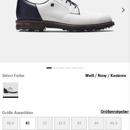
Select Farbe
Weiß / Navy / Kastanie
Größenratgeber
Größe Auswählen
40.5
41
42
42.5
43
44
44.5