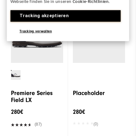
Premiere Series
Webseite finden Sie in unseren
Cookie-Richtlinien
.
zum Vergleichen
Field LX
Tracking akzeptieren
Tracking verwalten
Premiere Series
Placeholder
Field LX
280€
280€
(0)
(87)