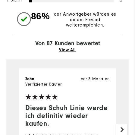
1 Stern
86%
der Anwortgeber würden es
einem Freund
weiterempfehlen.
Von 87 Kunden bewertet
View All
vor 3 Monaten
John
F
Verifizierter Käufer
Ve
Dieses Schuh Linie werde
T
ich definitiv wieder
N
kaufen.
Sc
u