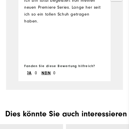
Ich bin total begeistert von meinen
Le
neuen Premiere Series. Lange her seit
s
ich so ein tollen Schuh getragen
g
haben.
Sc
d
me
so
Or
Vo
M
Fa
be
Fanden Sie diese Bewertung hilfreich?
Fa
N
B
0
0
JA
NEIN
a
hi
G
en
d
Sc
Dies könnte Sie auch interessieren