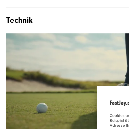
Technik
Materialien
Materialien
Schnürsystem
Traktion
Stabilität
Dämpfung
FootJoy.
Cookies u
Beispiel 
Adresse Ih