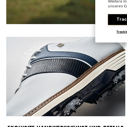
Weitere I
unseren
C
Trac
Tracki