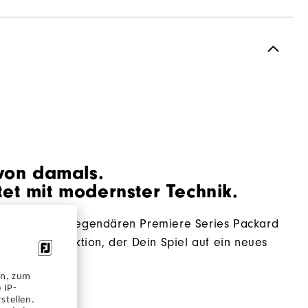
Wasserdichtes Premium-Leder
Garantie auf Wasserdichtigkeit
Traditionell
Mit Spikes
Stabil
 von damals.
tet mit modernster Technik.
Fest
n erneut den legendären Premiere Series Packard
 neuen Konstruktion, der Dein Spiel auf ein neues
en, zum
 IP-
stellen.