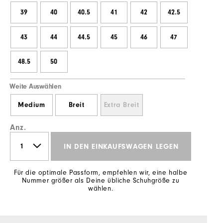
39
40
40.5
41
42
42.5
43
44
44.5
45
46
47
48.5
50
Weite Auswählen
Medium
Breit
Extra Breit
Anz.
IN DEN EINKAUFSWAGEN LEGEN
Für die optimale Passform, empfehlen wir, eine halbe
Nummer größer als Deine übliche Schuhgröße zu
wählen.