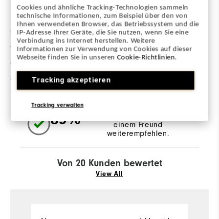
Bewertungsverteilung
Cookies und ähnliche Tracking-Technologien sammeln
technische Informationen, zum Beispiel über den von
Ihnen verwendeten Browser, das Betriebssystem und die
5 Sterne
17
IP-Adresse Ihrer Geräte, die Sie nutzen, wenn Sie eine
Verbindung ins Internet herstellen. Weitere
4 Sterne
1
Informationen zur Verwendung von Cookies auf dieser
Webseite finden Sie in unseren
Cookie-Richtlinien
.
3 Sterne
0
2 Sterne
1
Tracking akzeptieren
1 Stern
1
Tracking verwalten
89%
der Anwortgeber würden es
einem Freund
weiterempfehlen.
Von 20 Kunden bewertet
View All