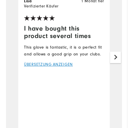
1 Monat her
Lisa
S
Verifizierter Käufer
Ve
I have bought this
Y
product several times
T
g
This glove is fantastic, it is a perfect fit
d
and allows a good grip on your clubs.
to
ÜBERSETZUNG ANZEIGEN
th
s
Ü