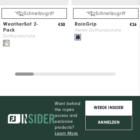
Schnellzugriff
Schnellzugriff
WeatherSof 2-
RainGrip
€30
€26
Pack
Herren Golfhandschuhe
Golfhandschuhe
Want behind
WERDE INSIDER
the ropes
access and
exclusive
ANMELDEN
products?
Learn More