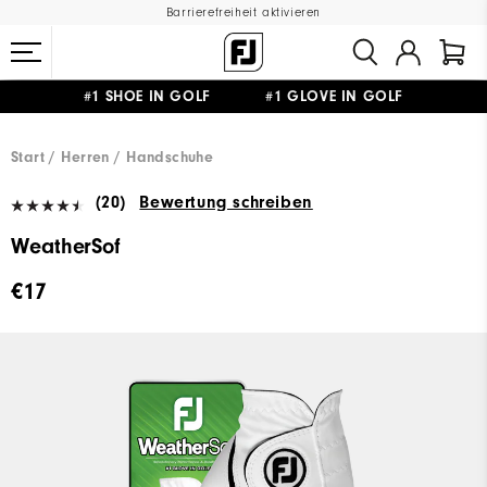
Barrierefreiheit aktivieren
#1 SHOE IN GOLF #1 GLOVE IN GOLF
GRATIS LIEFERUNG
AB 99€
&
GRATIS RÜCKSENDUNG
Start
Herren
Handschuhe
(20)
Bewertung schreiben
WeatherSof
€17