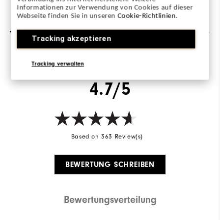
Informationen zur Verwendung von Cookies auf dieser
Bewertungen
(363)
Q&A
Webseite finden Sie in unseren
Cookie-Richtlinien
.
Tracking akzeptieren
Overall Rating
Tracking verwalten
4.7/5
Based on 363 Review(s)
BEWERTUNG SCHREIBEN
Bewertungsverteilung