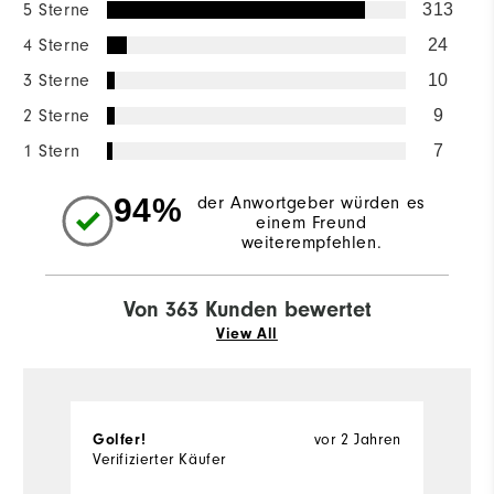
5 Sterne
313
4 Sterne
24
3 Sterne
10
2 Sterne
9
1 Stern
7
94%
der Anwortgeber würden es
einem Freund
weiterempfehlen.
Von 363 Kunden bewertet
View All
Golfer!
vor 2 Jahren
C
Verifizierter Käufer
Ve