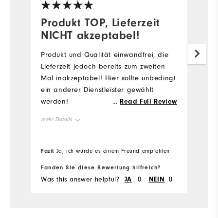
Produkt TOP, Lieferzeit
G
NICHT akzeptabel!
Se
Produkt und Qualität einwandfrei, die
me
Lieferzeit jedoch bereits zum zweiten
Mal inakzeptabel! Hier sollte unbedingt
Vo
ein anderer Dienstleister gewählt
werden!
...
Read Full Review
G
mehr Details
Vorteile
Qualität
Tolles Design
leicht
Fazit
Fa
Ja, ich würde es einem Freund empfehlen
Fanden Sie diese Bewertung hilfreich?
Fa
Nachteile
Passform
Was this answer helpful?
JA
0
NEIN
0
Wa
Geeignete Verwendung
Freizeit