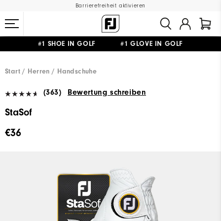
Barrierefreiheit aktivieren
#1 SHOE IN GOLF #1 GLOVE IN GOLF
GRATIS LIEFERUNG
AB 99€
&
GRATIS RÜCKSENDUNG
Start
Herren
Handschuhe
(363)
Bewertung schreiben
StaSof
€36