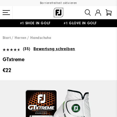
Barrierefreiheit aktivieren
#1 SHOE IN GOLF #1 GLOVE IN GOLF
GRATIS LIEFERUNG
AB 99€
&
GRATIS RÜCKSENDUNG
Start
Herren
Handschuhe
(35)
Bewertung schreiben
GTxtreme
€22