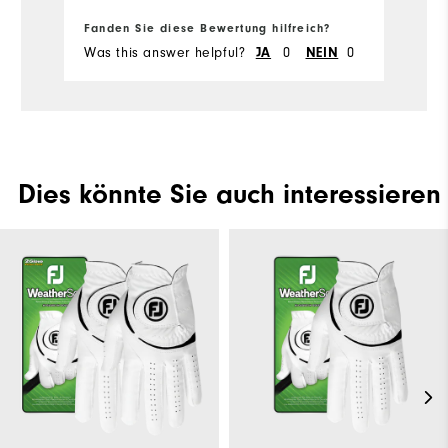
sonst würde ich 5 Sterne vergeben,
hätte bei dem Preis etwas bessere
Fanden Sie diese Bewertung hilfreich?
Fa
u
Verarbeitung erwartet.
Was this answer helpful?
JA
0
NEIN
0
Wa
Dies könnte Sie auch interessieren