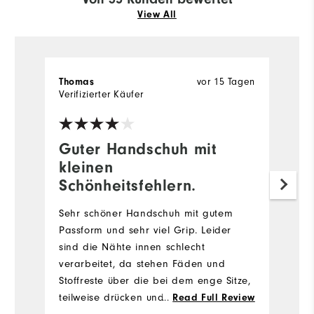
View All
Thomas
vor 15 Tagen
S
Verifizierter Käufer
Guter Handschuh mit
s
kleinen
ma
Schönheitsfehlern.
I
we
Sehr schöner Handschuh mit gutem
Passform und sehr viel Grip. Leider
me
sind die Nähte innen schlecht
verarbeitet, da stehen Fäden und
Vo
Stoffreste über die bei dem enge Sitze,
teilweise drücken und scheuern. Schade
Fa
...
Read Full Review
N
em