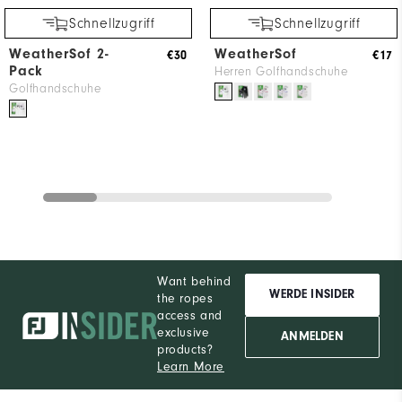
Schnellzugriff
Schnellzugriff
WeatherSof 2-
WeatherSof
€30
€17
Pack
Herren Golfhandschuhe
Golfhandschuhe
Want behind
WERDE INSIDER
the ropes
access and
exclusive
ANMELDEN
products?
Learn More