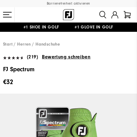
Barrierefreiheit aktivieren
#1 SHOE IN GOLF #1 GLOVE IN GOLF
GRATIS LIEFERUNG
AB 99€
&
GRATIS RÜCKSENDUNG
Start
Herren
Handschuhe
(219)
Bewertung schreiben
FJ Spectrum
€32