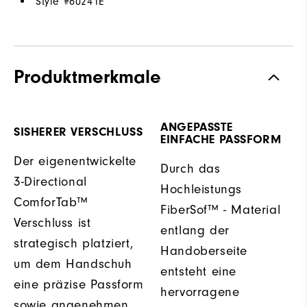
Style #
60241E
Produktmerkmale
ANGEPASSTE
SISHERER VERSCHLUSS
EINFACHE PASSFORM
Der eigenentwickelte
Durch das
3-Directional
Hochleistungs
ComforTab™
FiberSof™ - Material
Verschluss ist
entlang der
strategisch platziert,
Handoberseite
um dem Handschuh
entsteht eine
eine präzise Passform
hervorragene
sowie angenehmen