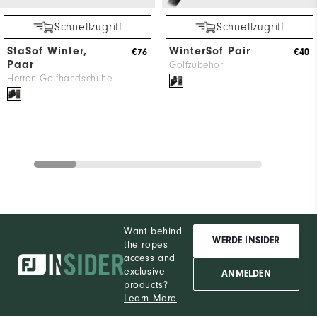
Schnellzugriff
Schnellzugriff
StaSof Winter,
WinterSof Pair
€76
€40
Paar
Golfzubehör
Herren Golfhandschuhe
Want behind
WERDE INSIDER
the ropes
access and
exclusive
ANMELDEN
products?
Learn More