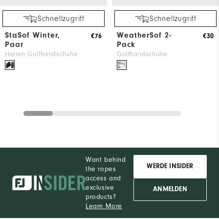
Schnellzugriff
Schnellzugriff
StaSof Winter,
WeatherSof 2-
€76
€30
Paar
Pack
Herren Golfhandschuhe
Golfhandschuhe
Want behind
WERDE INSIDER
the ropes
access and
exclusive
ANMELDEN
products?
Learn More