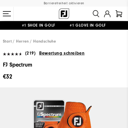
Barrierefreiheit aktivieren
#1 SHOE IN GOLF #1 GLOVE IN GOLF
GRATIS LIEFERUNG
AB 99€
&
GRATIS RÜCKSENDUNG
Start
Herren
Handschuhe
(219)
Bewertung schreiben
FJ Spectrum
€32