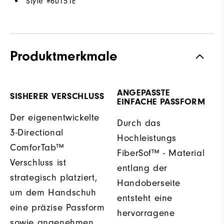
Style #
60151E
Produktmerkmale
ANGEPASSTE
SISHERER VERSCHLUSS
EINFACHE PASSFORM
Der eigenentwickelte
Durch das
3-Directional
Hochleistungs
ComforTab™
FiberSof™ - Material
Verschluss ist
entlang der
strategisch platziert,
Handoberseite
um dem Handschuh
entsteht eine
eine präzise Passform
hervorragene
sowie angenehmen