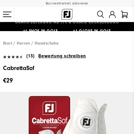
Barrierefreiheit aktivieren
GRATIS LIEFERUNG
AB 99€
&
GRATIS RÜCKSENDUNG
#1 SHOE IN GOLF #1 GLOVE IN GOLF
Start
Herren
Handschuhe
(13)
Bewertung schreiben
CabrettaSof
€29