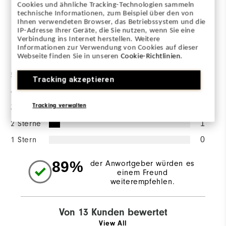
Cookies und ähnliche Tracking-Technologien sammeln
BEWERTUNG SCHREIBEN
technische Informationen, zum Beispiel über den von
Ihnen verwendeten Browser, das Betriebssystem und die
IP-Adresse Ihrer Geräte, die Sie nutzen, wenn Sie eine
Verbindung ins Internet herstellen. Weitere
Bewertungsverteilung
Informationen zur Verwendung von Cookies auf dieser
Webseite finden Sie in unseren
Cookie-Richtlinien
.
5 Sterne
10
Tracking akzeptieren
4 Sterne
1
Tracking verwalten
3 Sterne
1
2 Sterne
1
1 Stern
0
89%
der Anwortgeber würden es
einem Freund
weiterempfehlen.
Von 13 Kunden bewertet
View All