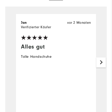
Jan
vor 2 Monaten
S
Verifizierter Käufer
Ve
Alles gut
a
Tolle Handschuhe
e
ha
we
Fa