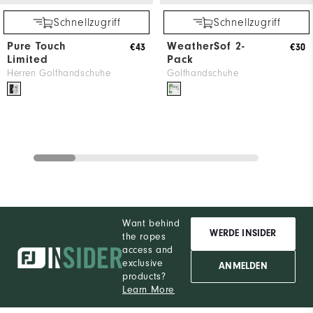
Schnellzugriff
Schnellzugriff
Pure Touch
WeatherSof 2-
€43
€30
Limited
Pack
Herren Golfhandschuhe
Golfhandschuhe
Want behind
WERDE INSIDER
the ropes
access and
exclusive
ANMELDEN
products?
Learn More