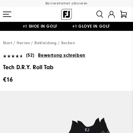
Barrierefreiheit aktivieren
#1 SHOE IN GOLF #1 GLOVE IN GOLF
GRATIS LIEFERUNG
AB 99€
&
GRATIS RÜCKSENDUNG
Start
Herren
Bekleidung
Socken
(52)
Bewertung schreiben
Tech D.R.Y. Roll Tab
€16