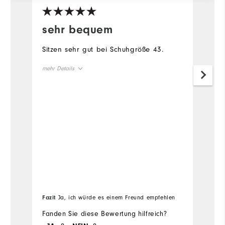
sehr bequem
D
n
Sitzen sehr gut bei Schuhgröße 43.
M
mehr Details
g
e
Geeignete Verwendung
Freizeit
Ze
V
d
e
me
is
N
v
Fa
Fazit
Ja, ich würde es einem Freund empfehlen
em
G
Fanden Sie diese Bewertung hilfreich?
Fa