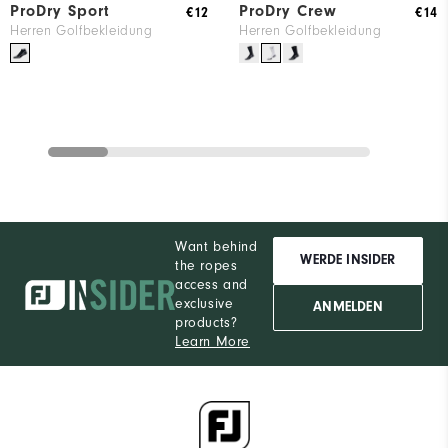
ProDry Sport
ProDry Crew
€12
€14
Herren Golfbekleidung
Herren Golfbekleidung
Want behind
WERDE INSIDER
the ropes
access and
exclusive
ANMELDEN
products?
Learn More