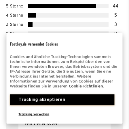
5 Sterne
44
4 Sterne
5
3 Sterne
3
2 Sterne
0
1 Stern
0
FootJoy.de verwendet Cookies
95%
der Anwortgeber würden es
Cookies und ähnliche Tracking-Technologien sammeln
einem Freund
technische Informationen, zum Beispiel über den von
weiterempfehlen.
Ihnen verwendeten Browser, das Betriebssystem und die
IP-Adresse Ihrer Geräte, die Sie nutzen, wenn Sie eine
Verbindung ins Internet herstellen. Weitere
Informationen zur Verwendung von Cookies auf dieser
Von 52 Kunden bewertet
Webseite finden Sie in unseren
Cookie-Richtlinien
.
View All
Tracking akzeptieren
Tracking verwalten
1 vor einem Jahr
Janek
D
Verifizierter Käufer
Ve