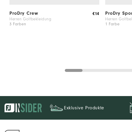
ProDry Crew
ProDry Spo
€14
Herren Golfbekleidung
Herren Golfbe
3 Farben
1 Farbe
Exklusive Produkte