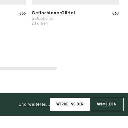
GeflochtenerGürtel
T
€35
€60
Golfzubehör
H
2 Farben
2
Und weiteres...
WERDE INSIDER
ANMELDEN