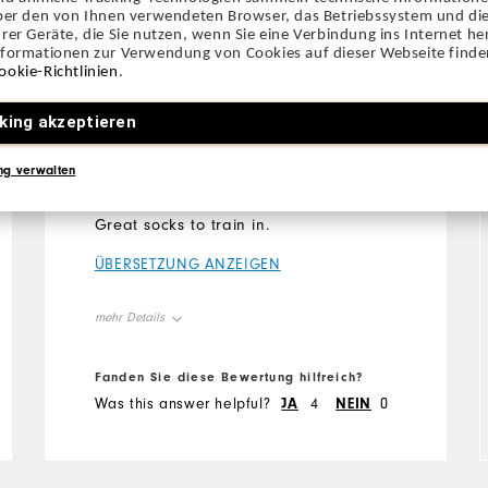
phillip
vor 7 Monaten
über den von Ihnen verwendeten Browser, das Betriebssystem und die
Verifizierter Käufer
rer Geräte, die Sie nutzen, wenn Sie eine Verbindung ins Internet her
nformationen zur Verwendung von Cookies auf dieser Webseite finden
ookie-Richtlinien
.
I would by again.
king akzeptieren
ng verwalten
I'm loving these socks
they're a joy for my feet.
Great socks to train in.
ÜBERSETZUNG ANZEIGEN
mehr Details
Overall Size
Fanden Sie diese Bewertung hilfreich?
Was this answer helpful?
JA
4
NEIN
0
Runs Small
Runs Large