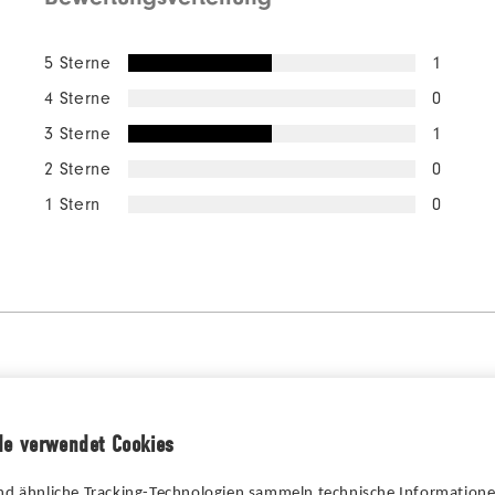
5 Sterne
1
4 Sterne
0
3 Sterne
1
2 Sterne
0
1 Stern
0
de verwendet Cookies
nd ähnliche Tracking-Technologien sammeln technische Information