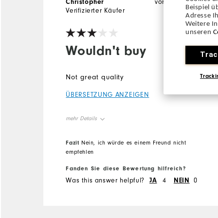
Christopher
vor 4 Monaten
Beispiel 
Verifizierter Käufer
Adresse Ih
Weitere I
unseren
C
Wouldn't buy
Trac
Tracki
Not great quality
ÜBERSETZUNG ANZEIGEN
mehr Details
Overall Size
Fazit
Nein, ich würde es einem Freund nicht
empfehlen
Runs Small
Runs Large
Fanden Sie diese Bewertung hilfreich?
Was this answer helpful?
JA
4
NEIN
0