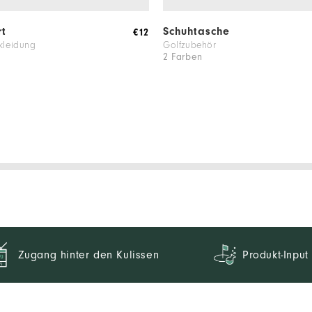
rt
Schuhtasche
€12
kleidung
Golfzubehör
2 Farben
Zugang hinter den Kulissen
Produkt-Input