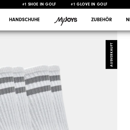
GRATIS LIEFERUNG
AB 99€
&
GRATIS RÜCKSENDUNG
HANDSCHUHE
ZUBEHÖR
N
AUSVERKAUFT