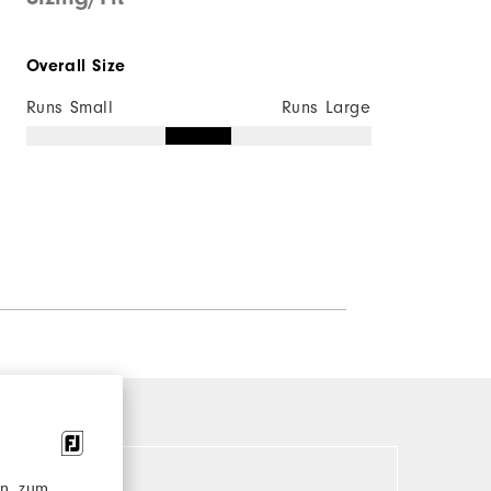
Overall Size
Runs Small
Runs Large
en, zum