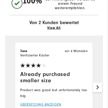
100%
einem Freund
weiterempfehlen.
Von 2 Kunden bewertet
View All
vor 4 Monaten
June
W
Verifizierter Käufer
Ve
Already purchased
I
smaller size
j
g
Product was good but unfortunately too
big.
Lo
m
ÜBERSETZUNG ANZEIGEN
c