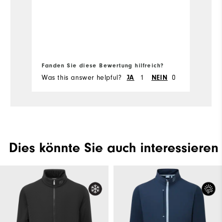
Ü
Fa
Fanden Sie diese Bewertung hilfreich?
Fa
Was this answer helpful?
1
0
Wa
JA
NEIN
Dies könnte Sie auch interessieren