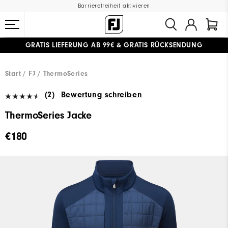
Barrierefreiheit aktivieren
GRATIS LIEFERUNG
AB 99€
&
GRATIS RÜCKSENDUNG
#1 SHOE IN GOLF #1 GLOVE IN GOLF
Start
FJ
ThermoSeries
(2)
Bewertung schreiben
ThermoSeries Jacke
€180