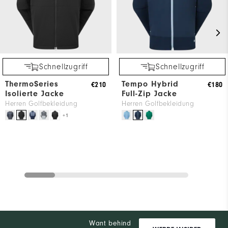
Schnellzugriff
Schnellzugriff
ThermoSeries
Tempo Hybrid
€210
€180
Isolierte Jacke
Full-Zip Jacke
Herren Golfbekleidung
Herren Golfbekleidung
+1
Want behind