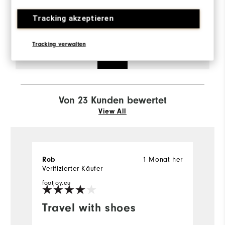
Sizing/Fit
Tracking akzeptieren
Overall Size
Tracking verwalten
Runs Small
Runs Large
Von 23 Kunden bewertet
View All
1 Monat her
Rob
G
Verifizierter Käufer
Ve
footjoy.eu
Travel with shoes
W