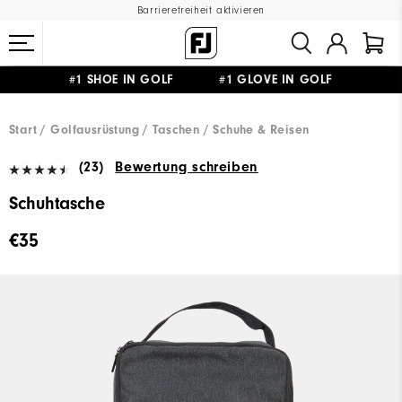
Barrierefreiheit aktivieren
#1 SHOE IN GOLF #1 GLOVE IN GOLF
GRATIS LIEFERUNG
AB 99€
&
GRATIS RÜCKSENDUNG
Start
Golfausrüstung
Taschen / Schuhe & Reisen
(23)
Bewertung schreiben
Schuhtasche
€35