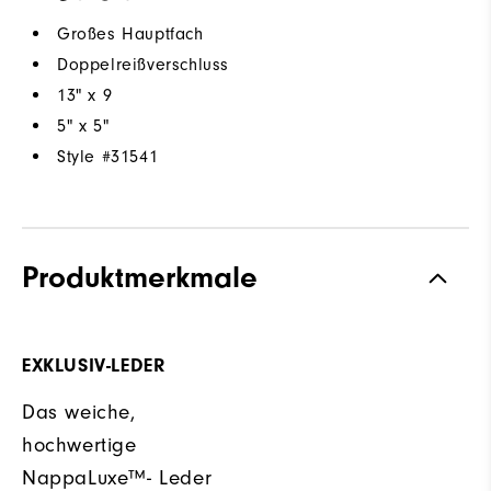
Großes Hauptfach
Doppelreißverschluss
13" x 9
5" x 5"
Style #
31541
Produktmerkmale
EXKLUSIV-LEDER
Das weiche,
hochwertige
NappaLuxe™- Leder