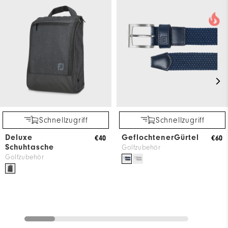
Schnellzugriff
Schnellzugriff
Deluxe
GeflochtenerGürtel
€40
€60
Schuhtasche
Golfzubehör
Golfzubehör