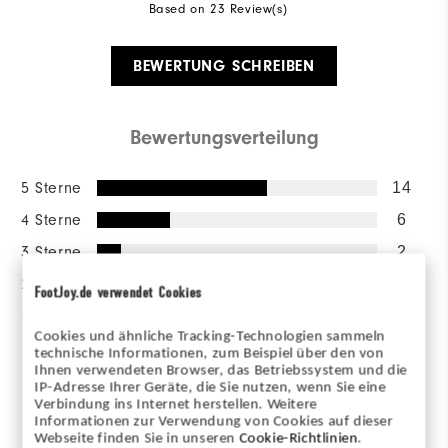
Based on 23 Review(s)
BEWERTUNG SCHREIBEN
Bewertungsverteilung
5 Sterne
14
4 Sterne
6
3 Sterne
2
2 Sterne
1
FootJoy.de verwendet Cookies
1 Stern
0
Cookies und ähnliche Tracking-Technologien sammeln
technische Informationen, zum Beispiel über den von
85%
der Anwortgeber würden es
Ihnen verwendeten Browser, das Betriebssystem und die
einem Freund
IP-Adresse Ihrer Geräte, die Sie nutzen, wenn Sie eine
weiterempfehlen.
Verbindung ins Internet herstellen. Weitere
Informationen zur Verwendung von Cookies auf dieser
Webseite finden Sie in unseren
Cookie-Richtlinien
.