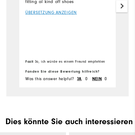
fitting al kind off shoes
B
th
ÜBERSETZUNG ANZEIGEN
Ü
me
Ov
Fa
Fazit
Ja, ich würde es einem Freund empfehlen
Ru
em
Fanden Sie diese Bewertung hilfreich?
Fa
Was this answer helpful?
0
0
Wa
JA
NEIN
Dies könnte Sie auch interessieren