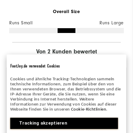
Overall Size
Runs Small
Runs Large
Von 2 Kunden bewertet
View All
FootJoy.de verwendet Cookies
Cookies und ähnliche Tracking-Technologien sammeln
technische Informationen, zum Beispiel über den von
vor 2 Jahren
Hat gal
M
Ihnen verwendeten Browser, das Betriebssystem und die
Verifizierter Käufer
Ve
IP-Adresse Ihrer Geräte, die Sie nutzen, wenn Sie eine
Verbindung ins Internet herstellen. Weitere
Informationen zur Verwendung von Cookies auf dieser
Webseite finden Sie in unseren
Cookie-Richtlinien
.
No fleece ear band
S
which we love from first
Tracking akzeptieren
C
footjoy hat