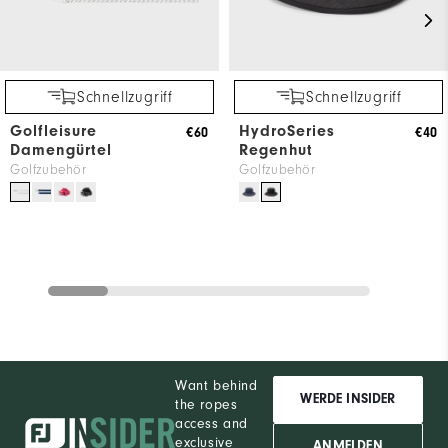
Schnellzugriff
Schnellzugriff
Golfleisure
HydroSeries
€60
€40
Damengürtel
Regenhut
Golfzubehör
Golfzubehör
Want behind
WERDE INSIDER
the ropes
access and
exclusive
ANMELDEN