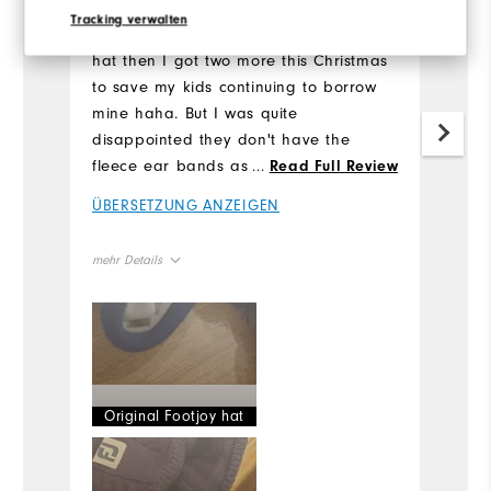
Ü
Tracking verwalten
Dear Footjoy, I loved my First Footjoy
hat then I got two more this Christmas
me
to save my kids continuing to borrow
mine haha. But I was quite
Ov
disappointed they don't have the
fleece ear bands as item described
...
Read Full Review
Ru
(Iike my own)... I couldn't return as my
ÜBERSETZUNG ANZEIGEN
kids had in excitement already taken
off the tags. Shame, quite disappointed
mehr Details
.
Overall Size
Runs Small
Runs Large
Original Footjoy hat