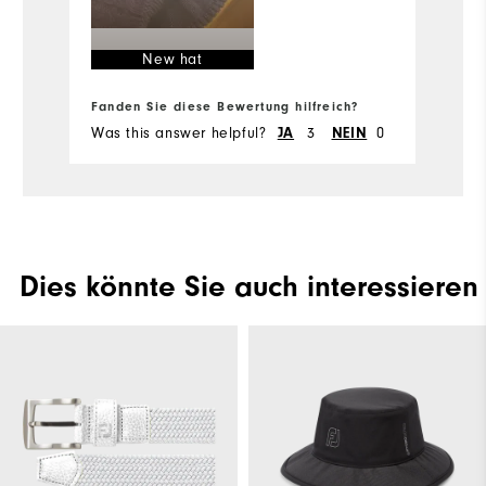
New hat
Fa
Fanden Sie diese Bewertung hilfreich?
Fa
Was this answer helpful?
3
0
Wa
JA
NEIN
Dies könnte Sie auch interessieren