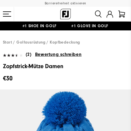
Barrierefreiheit aktivieren
#1 SHOE IN GOLF #1 GLOVE IN GOLF
GRATIS LIEFERUNG
AB 99€
&
GRATIS RÜCKSENDUNG
Start
Golfausrüstung
Kopfbedeckung
(2)
Bewertung schreiben
Zopfstrick-Mütze Damen
€30