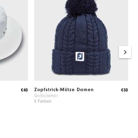
Zopfstrick-Mütze Damen
F
€40
€30
Golfzubehör
G
5 Farben
4