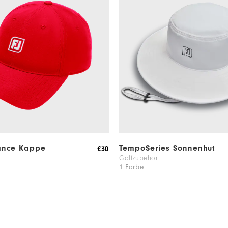
ance Kappe
TempoSeries Sonnenhut
€30
Golfzubehör
1 Farbe