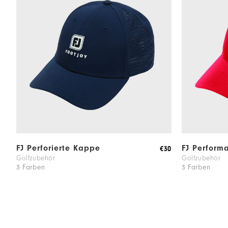
FJ Perforierte Kappe
FJ Perform
€30
Golfzubehör
Golfzubehör
3 Farben
3 Farben