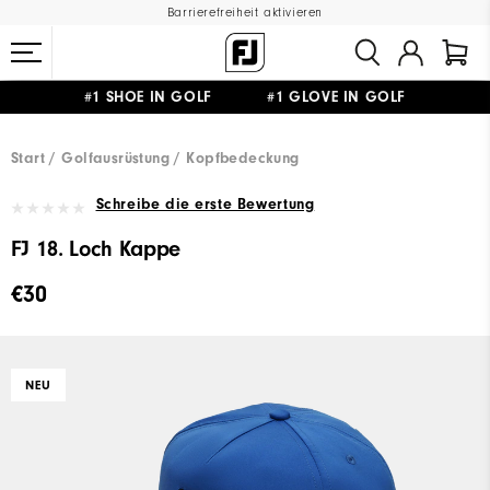
Barrierefreiheit aktivieren
#1 SHOE IN GOLF #1 GLOVE IN GOLF
GRATIS LIEFERUNG
AB 99€
&
GRATIS RÜCKSENDUNG
Start
Golfausrüstung
Kopfbedeckung
Schreibe die erste Bewertung
FJ 18. Loch Kappe
€30
NEU