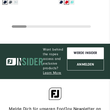
Want behind
WERDE INSIDER
the ropes
access and
exclusive
ANMELDEN
products?
Learn More
Melde Dich für unseren FootJoy Newsletter an