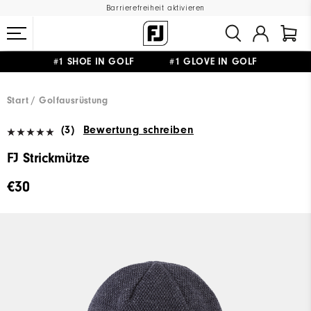
Barrierefreiheit aktivieren
#1 SHOE IN GOLF #1 GLOVE IN GOLF
GRATIS LIEFERUNG
AB 99€
&
GRATIS RÜCKSENDUNG
Start
Golfausrüstung
(3)
Bewertung schreiben
FJ Strickmütze
€30