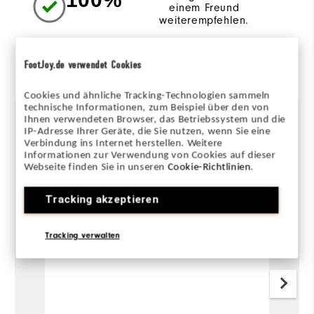
einem Freund
weiterempfehlen.
Von 3 Kunden bewertet
FootJoy.de verwendet Cookies
View All
Cookies und ähnliche Tracking-Technologien sammeln
technische Informationen, zum Beispiel über den von
Ihnen verwendeten Browser, das Betriebssystem und die
IP-Adresse Ihrer Geräte, die Sie nutzen, wenn Sie eine
Verbindung ins Internet herstellen. Weitere
Carsten
vor 6 Jahren
N
Informationen zur Verwendung von Cookies auf dieser
Verifizierter Käufer
Ve
Webseite finden Sie in unseren
Cookie-Richtlinien
.
Tracking akzeptieren
top
W
t
Tracking verwalten
top.
Bo
He
wa
co