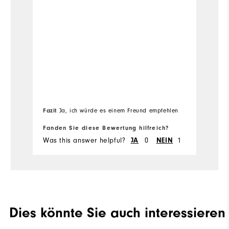
r
Ü
me
Ov
Fazit
Fa
Ja, ich würde es einem Freund empfehlen
Fanden Sie diese Bewertung hilfreich?
Fa
Was this answer helpful?
JA
0
NEIN
1
Wa
Dies könnte Sie auch interessieren