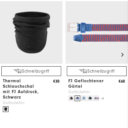
Schnellzugriff
Schnellzugriff
Thermal
FJ Geflochtener
€30
€60
Schlauchschal
Gürtel
mit FJ Aufdruck,
Golfzubehör
Schwarz
+3
Golfzubehör