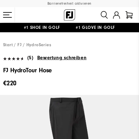
Barrierefreiheit aktivieren
#1 SHOE IN GOLF #1 GLOVE IN GOLF
GRATIS LIEFERUNG
AB 99€
&
GRATIS RÜCKSENDUNG
Start
FJ
HydroSeries
(5)
Bewertung schreiben
FJ HydroTour Hose
€220