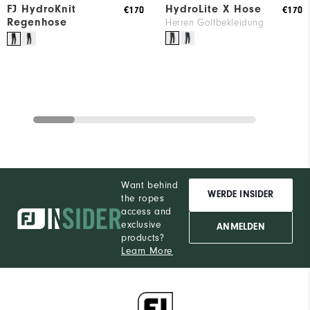
FJ HydroKnit
HydroLite X Hose
€170
€170
Regenhose
Herren Golfbekleidung
Want behind
WERDE INSIDER
the ropes
access and
exclusive
ANMELDEN
products?
Learn More