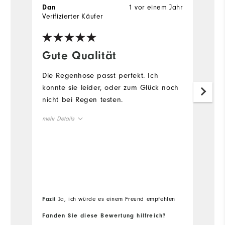
1 vor einem Jahr
Dan
A
Verifizierter Käufer
Ve
Gute Qualität
T
Die Regenhose passt perfekt. Ich
Fü
konnte sie leider, oder zum Glück noch
Ja
nicht bei Regen testen.
H
k
mehr Details
P
J
Vorteile
Passform
Qualität
ge
me
Vo
Fazit
Ja, ich würde es einem Freund empfehlen
Fa
k
Fanden Sie diese Bewertung hilfreich?
Fa