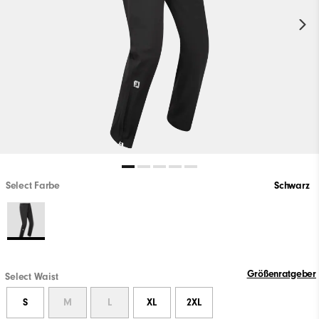
Select Farbe
Schwarz
Größenratgeber
Select Waist
S
M
L
XL
2XL