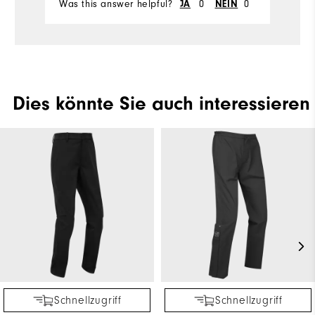
N
Was this answer helpful?
0
0
Wa
JA
NEIN
L
l
G
Dies könnte Sie auch interessieren
Schnellzugriff
Schnellzugriff