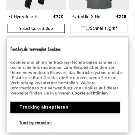
FJ HydroTour Hose
€220
HydroLite X Hoodie
€220
Schnellzugriff
Select Color & Size
FootJoy.de verwendet Cookies
Cookies und ähnliche Tracking-Technologien sammeln
technische Informationen, zum Beispiel über den von
Ihnen verwendeten Browser, das Betriebssystem und die
IP-Adresse Ihrer Geräte, die Sie nutzen, wenn Sie eine
Verbindung ins Internet herstellen. Weitere
Informationen zur Verwendung von Cookies auf dieser
Webseite finden Sie in unseren
Cookie-Richtlinien
.
StaSof
€36
Premiere Series Packard
€220
S
Tracking akzeptieren
Schnellzugriff
Schnellzugriff
Tracking verwalten
Explore This Look