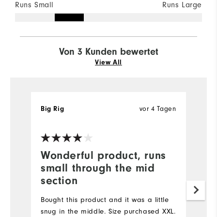
Runs Small
Runs Large
Von 3 Kunden bewertet
View All
Big Rig
vor 4 Tagen
R
Ve
Wonderful product, runs
G
small through the mid
Lo
section
be
Ap
Bought this product and it was a little
bo
snug in the middle. Size purchased XXL.