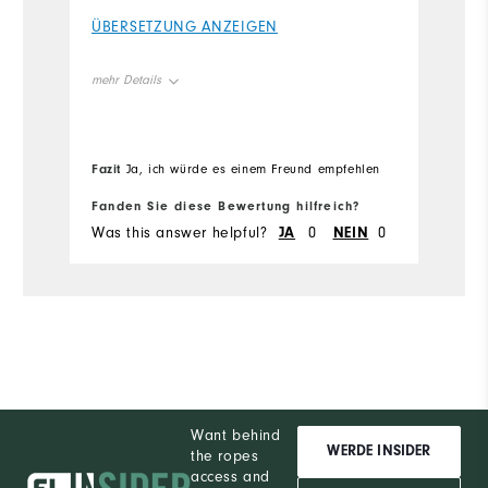
Ü
ÜBERSETZUNG ANZEIGEN
me
mehr Details
Ov
Overall Size
Fazit
Fa
Ja, ich würde es einem Freund empfehlen
Ru
Runs Small
Runs Large
Fanden Sie diese Bewertung hilfreich?
Fa
Was this answer helpful?
JA
0
NEIN
0
Wa
Comfort
Durability
Performance
Want behind
WERDE INSIDER
the ropes
access and