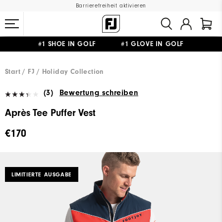
Barrierefreiheit aktivieren
#1 SHOE IN GOLF #1 GLOVE IN GOLF
GRATIS LIEFERUNG
AB 99€
&
GRATIS RÜCKSENDUNG
Start
FJ
Holiday Collection
(3)
Bewertung schreiben
Après Tee Puffer Vest
€170
LIMITIERTE AUSGABE