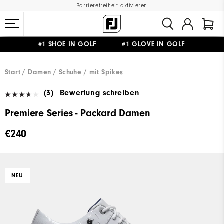
Barrierefreiheit aktivieren
#1 SHOE IN GOLF #1 GLOVE IN GOLF
GRATIS LIEFERUNG
AB 99€
&
GRATIS RÜCKSENDUNG
Start
Damen
Schuhe
mit Spikes
(3)
Bewertung schreiben
Premiere Series - Packard Damen
€240
NEU