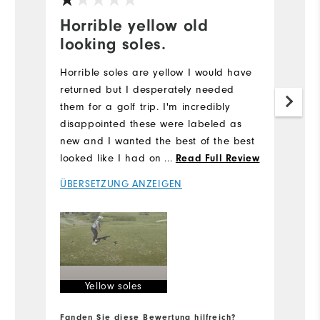
Horrible yellow old
F
looking soles.
It
ou
Horrible soles are yellow I would have
P
returned but I desperately needed
p
them for a golf trip. I'm incredibly
gr
disappointed these were labeled as
th
new and I wanted the best of the best
an
looked like I had on old shoes in all of
...
Read Full Review
Ü
my photos. Beware that the white part
ÜBERSETZUNG ANZEIGEN
on the bottom is YELLOW!
Yellow soles
Fanden Sie diese Bewertung hilfreich?
Fa