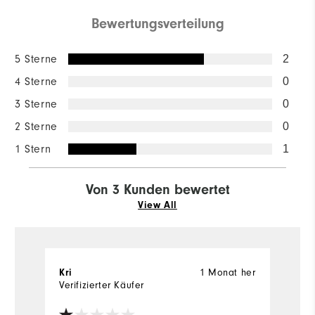
Bewertungsverteilung
5 Sterne
2
4 Sterne
0
3 Sterne
0
2 Sterne
0
1 Stern
1
Von 3 Kunden bewertet
View All
1 Monat her
Kri
E
Verifizierter Käufer
Ve