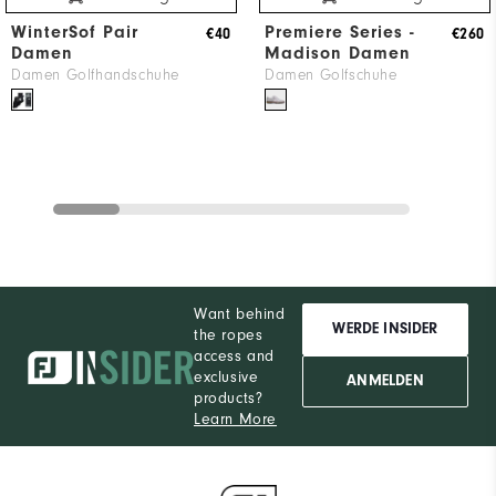
WinterSof Pair
Premiere Series -
€40
€260
Damen
Madison Damen
Damen Golfhandschuhe
Damen Golfschuhe
Want behind
WERDE INSIDER
the ropes
access and
exclusive
ANMELDEN
products?
Learn More