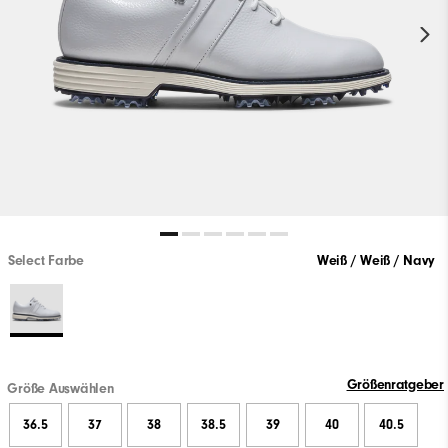
Select Farbe
Weiß / Weiß / Navy
Größenratgeber
Größe Auswählen
36.5
37
38
38.5
39
40
40.5