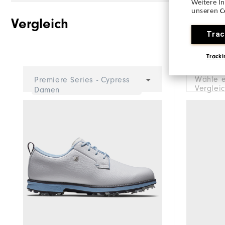
Weitere I
unseren
C
Vergleich
Traktion
Trac
Stabilität
Tracki
Dämpfung
Wähle e
Premiere Series - Cypress
Verglei
Damen