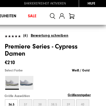
BARRIEREFREIHEIT AKTIVIEREN
HILFE
EUHEITEN
SALE
(6)
Bewertung schreiben
Premiere Series - Cypress
Damen
€210
Select Farbe
Weiß / Gold
Größenratgeber
Größe Auswählen
36.5
37
38
38.5
39
40