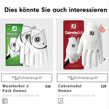
Dies könnte Sie auch interessieren
Schnellzugriff
Schnellzugriff
WeatherSof 2-
CabrettaSof
€30
€29
Pack Damen
Damen
Damen Golfhandschuhe
Damen Golfhandschuhe