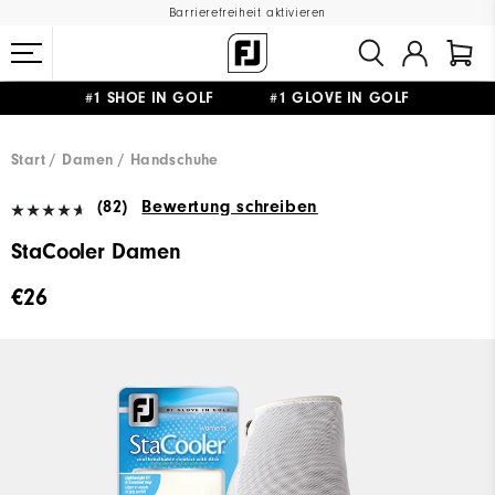
Barrierefreiheit aktivieren
#1 SHOE IN GOLF #1 GLOVE IN GOLF
GRATIS LIEFERUNG
AB 99€
&
GRATIS RÜCKSENDUNG
Start
Damen
Handschuhe
(82)
Bewertung schreiben
StaCooler Damen
€26