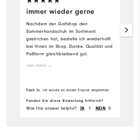
immer wieder gerne
#
q
Nachdem der Golfshop den
w
Sommerhandschuh im Sortiment
gestrichen hat, bestelle ich wiederholft
#
bei Ihnen im Shop. Danke. Qualität und
h
Paßform gleichbleibend gut.
Ü
mehr Details
Vorteile
Passform
Qualität
Trendy
Fazit
Fa
Ja, ich würde es einem Freund empfehlen
Geeignete Verwendung
Freizeit
Fanden Sie diese Bewertung hilfreich?
Fa
Was this answer helpful?
JA
1
NEIN
0
Wa