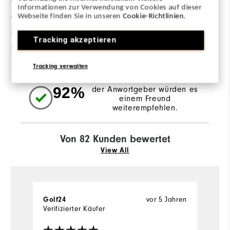
Informationen zur Verwendung von Cookies auf dieser
4 Sterne
10
Webseite finden Sie in unseren
Cookie-Richtlinien
.
3 Sterne
1
Tracking akzeptieren
2 Sterne
2
1 Stern
2
Tracking verwalten
92%
der Anwortgeber würden es
einem Freund
weiterempfehlen.
Von 82 Kunden bewertet
View All
Golf24
vor 5 Jahren
Li
Verifizierter Käufer
Ve