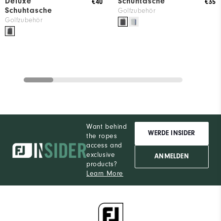
Deluxe
Schuhtasche
€40
€35
Schuhtasche
Golfzubehör
Golfzubehör
Want behind
WERDE INSIDER
the ropes
access and
exclusive
ANMELDEN
products?
Learn More