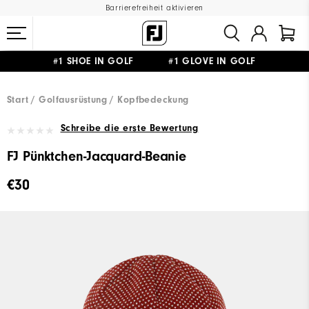
Barrierefreiheit aktivieren
#1 SHOE IN GOLF #1 GLOVE IN GOLF
GRATIS LIEFERUNG
AB 99€
&
GRATIS RÜCKSENDUNG
Start
Golfausrüstung
Kopfbedeckung
Schreibe die erste Bewertung
FJ Pünktchen-Jacquard-Beanie
€30