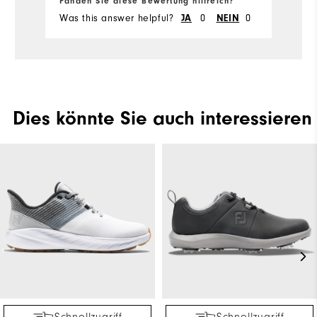
Fanden Sie diese Bewertung hilfreich?
Fa
Was this answer helpful?
JA
0
NEIN
0
Wa
Dies könnte Sie auch interessieren