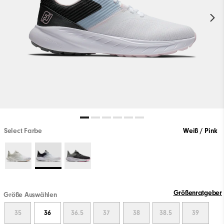
Select Farbe
Weiß / Pink
Größenratgeber
Größe Auswählen
35
36
36.5
37
38
38.5
39