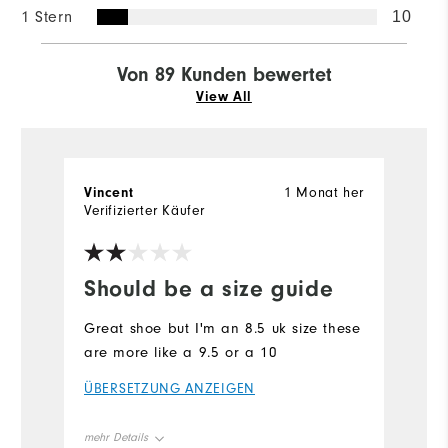
1 Stern
10
Von 89 Kunden bewertet
View All
Vincent
1 Monat her
M
Verifizierter Käufer
Should be a size guide
T
Great shoe but I'm an 8.5 uk size these
I
are more like a 9.5 or a 10
pr
t
ÜBERSETZUNG ANZEIGEN
d
im
mehr Details