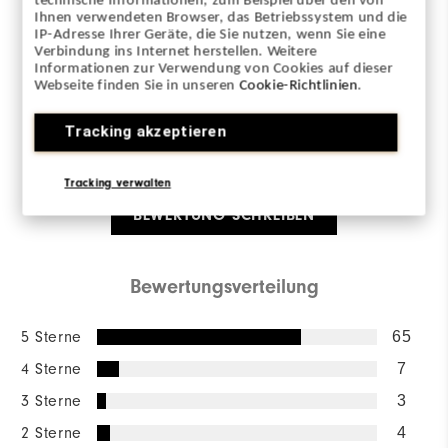
technische Informationen, zum Beispiel über den von
Overall Rating
Ihnen verwendeten Browser, das Betriebssystem und die
IP-Adresse Ihrer Geräte, die Sie nutzen, wenn Sie eine
4.3/5
Verbindung ins Internet herstellen. Weitere
Informationen zur Verwendung von Cookies auf dieser
Webseite finden Sie in unseren
Cookie-Richtlinien
.
Tracking akzeptieren
Based on 89 Review(s)
Tracking verwalten
BEWERTUNG SCHREIBEN
Bewertungsverteilung
5 Sterne
65
4 Sterne
7
3 Sterne
3
2 Sterne
4