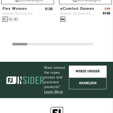
Schnellzugriff
Schnellzugriff
Flex Women
eComfort Damen
€120
€99
€125
Damen Golfschuhe
Damen Golfschuhe
Want behind
WERDE INSIDER
the ropes
access and
exclusive
ANMELDEN
products?
Learn More