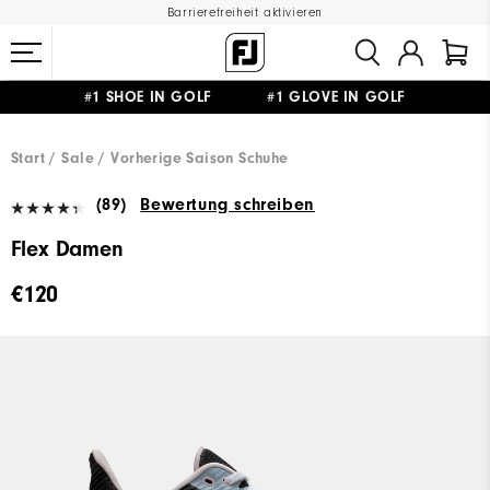
Barrierefreiheit aktivieren
#1 SHOE IN GOLF #1 GLOVE IN GOLF
GRATIS LIEFERUNG
AB 99€
&
GRATIS RÜCKSENDUNG
Start
Sale
Vorherige Saison Schuhe
(89)
Bewertung schreiben
Flex Damen
€120