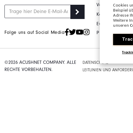
Verkaufsbeding
Cookies u
Beispiel 
Karriere
Adresse Ih
Weitere I
Europäische Vors
unseren
C
Folge uns auf Social Media
Produktsicherhei
Trac
Tracki
©2026 ACUSHNET COMPANY. ALLE
DATENSCHUTZ
RECHTE VORBEHALTEN.
LEITLINIEN UND ANFORDE