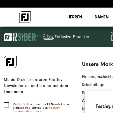
HERREN
DAMEN
Start
Sale
Vorherige Saison Schuhe
Exklusive Produkte
Unsere Mark
Firmengeschicht
Melde Dich für unseren FootJoy
Schuhpflege
Newsletter an und bleibe auf dem
Laufenden.
Ersatzspikes
Golfhändler in 
Melde Dich an, um den FJ Newsletter zu
FootJoy.
erhalten und stimme den
FootJoy-
Nutzungsbeding
Datenschutzrichtlinien
zu.