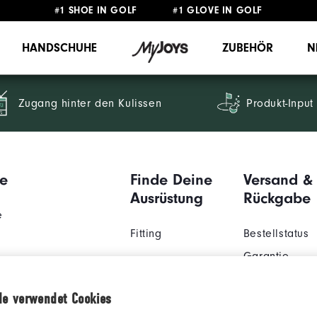
#1 SHOE IN GOLF #1 GLOVE IN GOLF
GRATIS LIEFERUNG
AB 99€
&
GRATIS RÜCKSENDUNG
HANDSCHUHE
ZUBEHÖR
N
Zugang hinter den Kulissen
Produkt-Input
e
Finde Deine
Versand &
Ausrüstung
Rückgabe
e
Fitting
Bestellstatus
Garantie
Versand und
der Nähe
de verwendet Cookies
Zustellung
ungen