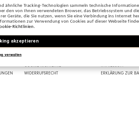
Rückgabe-
ungen
nd ähnliche Tracking-Technologien sammeln technische Information
über den von Ihnen verwendeten Browser, das Betriebssystem und die
Richtlinien
rer Geräte, die Sie nutzen, wenn Sie eine Verbindung ins Internet her
nformationen zur Verwendung von Cookies auf dieser Webseite finden
chriften zur allgemeinen
ookie-Richtlinien
.
t
king akzeptieren
ng verwalten
COOKIE-RICHTLINIE
IMPRESSUM
RUNGEN
WIDERRUFSRECHT
ERKLÄRUNG ZUR BAR