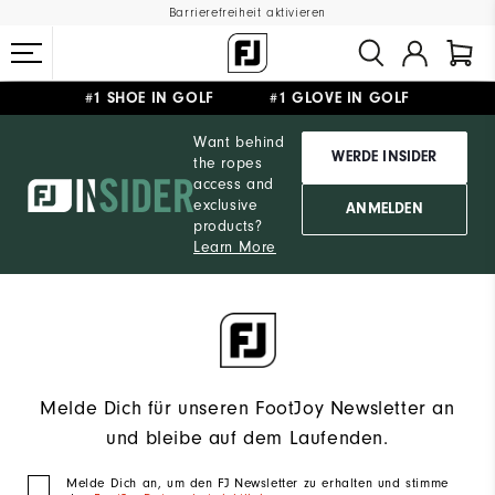
Barrierefreiheit aktivieren
#1 SHOE IN GOLF #1 GLOVE IN GOLF
GRATIS LIEFERUNG
AB 99€
&
GRATIS RÜCKSENDUNG
Want behind
WERDE INSIDER
the ropes
access and
exclusive
ANMELDEN
products?
Learn More
Melde Dich für unseren FootJoy Newsletter an
und bleibe auf dem Laufenden.
Melde Dich an, um den FJ Newsletter zu erhalten und stimme