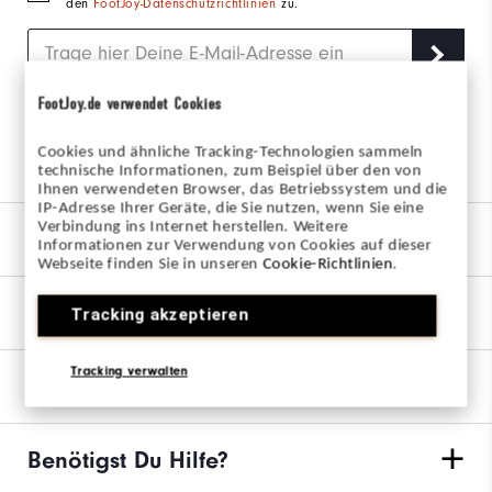
den
FootJoy-Datenschutzrichtlinien
zu.
FootJoy.de verwendet Cookies
Folge uns auf Social Media
Cookies und ähnliche Tracking-Technologien sammeln
technische Informationen, zum Beispiel über den von
Ihnen verwendeten Browser, das Betriebssystem und die
IP-Adresse Ihrer Geräte, die Sie nutzen, wenn Sie eine
Verbindung ins Internet herstellen. Weitere
Unsere Marke
Informationen zur Verwendung von Cookies auf dieser
Webseite finden Sie in unseren
Cookie-Richtlinien
.
Finde Deine Ausrüstung
Tracking akzeptieren
Tracking verwalten
Versand & Rückgabe
Benötigst Du Hilfe?