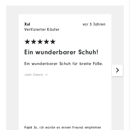
vor 3 Jahren
Xul
I
Verifizierter Käufer
Ein wunderbarer Schuh!
B
Ein wunderbarer Schuh für breite Füße.
D
Be
mehr Details
Sc
a
Vorteile
Passform
Qualität
Trendy
me
komfortabel
leicht
Vo
Geeignete Verwendung
Freizeit
k
Fazit
Ja, ich würde es einem Freund empfehlen
Fa