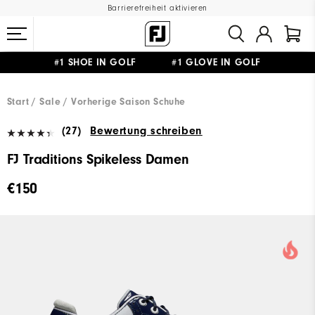
Barrierefreiheit aktivieren
#1 SHOE IN GOLF #1 GLOVE IN GOLF
GRATIS LIEFERUNG
AB 99€
&
GRATIS RÜCKSENDUNG
Start
Sale
Vorherige Saison Schuhe
(27)
Bewertung schreiben
FJ Traditions Spikeless Damen
€150