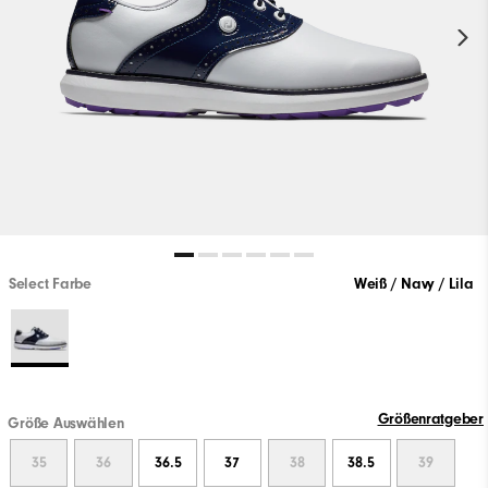
Select Farbe
Weiß / Navy / Lila
Größenratgeber
Größe Auswählen
35
36
36.5
37
38
38.5
39