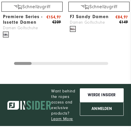
Schnellzugriff
Schnellzugriff
Premiere Series -
FJ Sandy Damen
€154,97
€84,97
Issette Damen
€209
€149
Damen Golfschuhe
Damen Golfschuhe
Want behind
WERDE INSIDER
the ropes
access and
exclusive
ANMELDEN
products?
Learn More