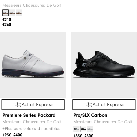
Messieurs Chaussures De Golf
€210
€260
Achat Express
Achat Express
Premiere Series Packard
Pro/SLX Carbon
Messieurs Chaussures De Golf
Messieurs Chaussures De Golf
+Plusieurs coloris disponibles
195€
240€
185€
250€