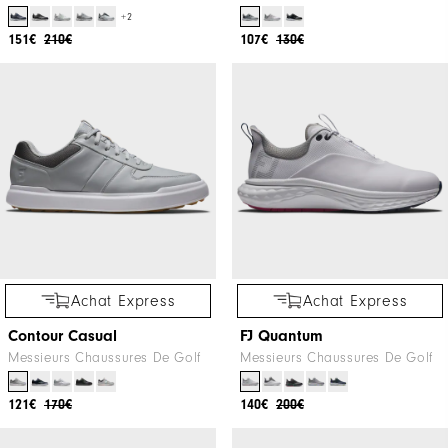
+2
151€
210€
107€
130€
Achat Express
Achat Express
Contour Casual
FJ Quantum
Messieurs Chaussures De Golf
Messieurs Chaussures De Golf
121€
170€
140€
200€