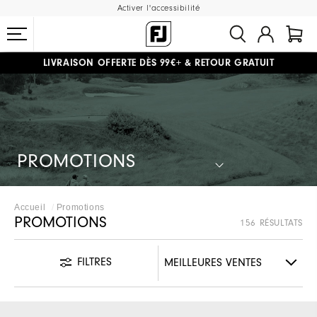
Activer l'accessibilité
#1 SHOE IN GOLF #1 GLOVE IN GOLF
LIVRAISON OFFERTE
DÈS 99€+
&
RETOUR GRATUIT
PROMOTIONS
Accueil
Promotions
PROMOTIONS
156 RÉSULTATS
FILTRES