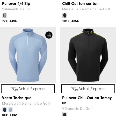
Pullover 1/4-Zip
Chill-Out ton sur ton
Vêtements De Golf
Messieurs Vêtements De Golf
77€
119€
101€
125€
Achat Express
Achat Express
Veste Technique
Pullover Chill-Out en Jersey
uni
Messieurs Vêtements De Golf
Vêtements De Golf
95€
159€