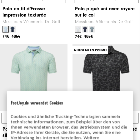
Polo en fil d'Ecosse
Polo piqué uni avec rayure
impression texturée
sur le col
Messieurs Vêtements De Golf
Messieurs Vêtements De Golf
74€
105€
74€
105€
NOUVEAU EN PROMO
FootJoy.de verwendet Cookies
Cookies und ähnliche Tracking-Technologien sammeln
Achat Express
Achat Express
technische Informationen, zum Beispiel über den von
Ihnen verwendeten Browser, das Betriebssystem und die
Polo en fil d'Ecosse imprimé
Polo en fil d'Ecosse imprimé
IP-Adresse Ihrer Geräte, die Sie nutzen, wenn Sie eine
silhouette
camouflage
Verbindung ins Internet herstellen. Weitere