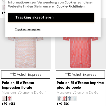
Messieurs Vêtements De Golf
Messieurs Vêtements De Golf
Informationen zur Verwendung von Cookies auf dieser
Webseite finden Sie in unseren
Cookie-Richtlinien
.
67€
95€
68€
115€
Tracking akzeptieren
Tracking verwalten
Achat Express
Achat Express
Polo en fil d'Ecosse
Polo en fil d'Ecosse imprimé
impression florale
pied de poule
Messieurs Vêtements De Golf
Messieurs Vêtements De Golf
69€
105€
67€
95€