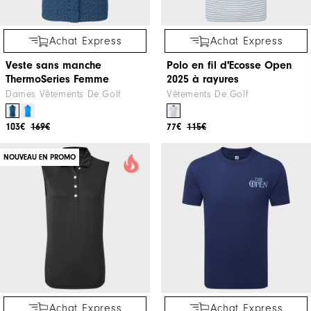
Achat Express
Achat Express
Veste sans manche
Polo en fil d'Ecosse Open
ThermoSeries Femme
2025 à rayures
Dames Vêtements De Golf
Vêtements De Golf
103€
169€
77€
115€
NOUVEAU EN PROMO
Achat Express
Achat Express