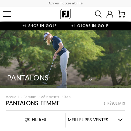
Activer l'accessibilité
#1 SHOE IN GOLF #1 GLOVE IN GOLF
LIVRAISON OFFERTE
DÈS 99€+
&
RETOUR GRATUIT
PANTALONS
Accueil
Femme
Vêtements
Bas
PANTALONS FEMME
6 RÉSULTATS
FILTRES