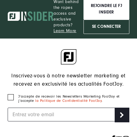
Want behind
REJOINDRE LE FJ
the ropes
INSIDER
access and
exclusive
products?
SE CONNECTER
Learn More
Inscrivez-vous à notre newsletter marketing et
recevez en exclusivité les actualités FootJoy.
J‘accepte de recevoir les Newsletters Marketing FootJoy et
j’accepte
la Politique de Confidentialité FootJoy
.