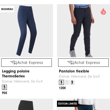
NOUVEAU
Achat Express
Achat Express
Legging polaire
Pantalon flexible
ThermoSeries
Dames Vêtements De Golf
Dames Vêtements De Golf
120€
95€
ÉDITION LIMITÉE