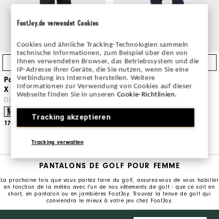
FootJoy.de verwendet Cookies
Cookies und ähnliche Tracking-Technologien sammeln
technische Informationen, zum Beispiel über den von
Ihnen verwendeten Browser, das Betriebssystem und die
Achat Express
Achat Express
IP-Adresse Ihrer Geräte, die Sie nutzen, wenn Sie eine
Verbindung ins Internet herstellen. Weitere
Pantalon de pluie HydroLite
Pantalon ThermoSeries
Informationen zur Verwendung von Cookies auf dieser
X Femme
Femme
Webseite finden Sie in unseren
Cookie-Richtlinien
.
Dames Vêtements De Golf
Vêtements De Golf
Tracking akzeptieren
170€
140€
Tracking verwalten
PANTALONS DE GOLF POUR FEMME
La prochaine fois que vous partez faire du golf, assurez-vous de vous habiller
en fonction de la météo avec l'un de nos vêtements de golf : que ce soit en
short, en pantalon ou en jambières FootJoy. Trouvez la tenue de golf qui
conviendra le mieux à votre jeu chez FootJoy.