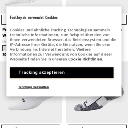
FootJoy.de verwendet Cookies
Achat Express
Achat Express
ProDry Sportlet 2-Pack
ComfortSof Sportlet 3-Pack
Cookies und ähnliche Tracking-Technologien sammeln
Women
Women
technische Informationen, zum Beispiel über den von
Ihnen verwendeten Browser, das Betriebssystem und die
Dames Vêtements De Golf
Dames Vêtements De Golf
IP-Adresse Ihrer Geräte, die Sie nutzen, wenn Sie eine
Verbindung ins Internet herstellen. Weitere
Informationen zur Verwendung von Cookies auf dieser
20€
18€
Webseite finden Sie in unseren
Cookie-Richtlinien
.
Tracking akzeptieren
Tracking verwalten