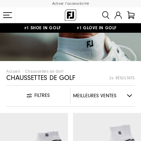
Activer l'accessibilité
#1 SHOE IN GOLF #1 GLOVE IN GOLF
LIVRAISON OFFERTE
DÈS 99€+
&
RETOUR GRATUIT
Accueil
Chaussettes de Golf
CHAUSSETTES DE GOLF
26 RÉSULTATS
FILTRES