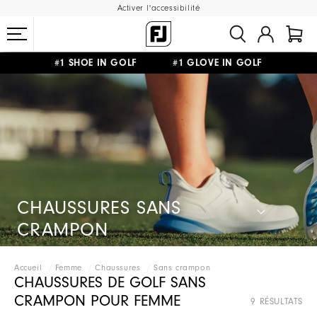
Activer l'accessibilité
#1 SHOE IN GOLF #1 GLOVE IN GOLF
LIVRAISON OFFERTE
DÈS 99€+
&
RETOUR GRATUIT
CHAUSSURES SANS
CRAMPON
Accueil
Femme
Chaussures
Sans crampon
CHAUSSURES DE GOLF SANS
CRAMPON POUR FEMME
9 RÉSULTATS