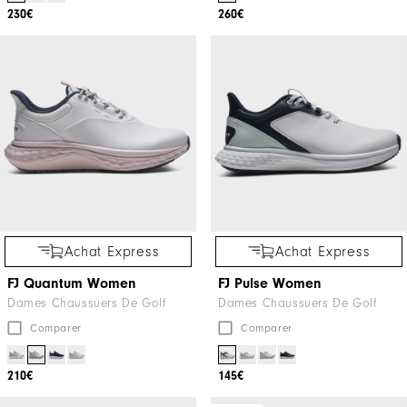
230€
260€
Achat Express
Achat Express
FJ Quantum Women
FJ Pulse Women
Dames Chaussuers De Golf
Dames Chaussuers De Golf
Comparer
Comparer
210€
145€