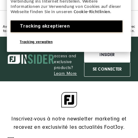
Verbindung ins Internet herstellen. Weitere
Informationen zur Verwendung von Cookies auf dieser
Webseite finden Sie in unseren
Cookie-Richtlinien
.
CEINTURES DE GOLF
Tracking akzeptieren
Avec les ceintures de golf FootJoy, vous pourrez compléter votre tenue avec
facilité et vous assurer d'être paré au mieux pour vous attaquer au terrain.
Tracking verwalten
Want behind
REJOINDRE LE FJ
the ropes
INSIDER
access and
exclusive
products?
SE CONNECTER
Learn More
Inscrivez-vous à notre newsletter marketing et
recevez en exclusivité les actualités FootJoy.