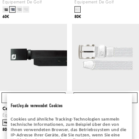
Équipement De Golf
Équipement De Golf
60€
80€
Achat Express
Achat Express
FootJoy.de verwendet Cookies
Ceinture En Cuir Homme
Ceinture Tressée Femme
Équipement De Golf
Équipement De Golf
Cookies und ähnliche Tracking-Technologien sammeln
technische Informationen, zum Beispiel über den von
80€
60€
Ihnen verwendeten Browser, das Betriebssystem und die
IP-Adresse Ihrer Geräte, die Sie nutzen, wenn Sie eine