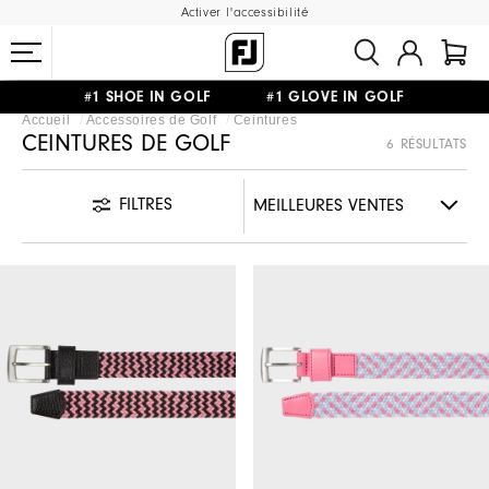
Activer l'accessibilité
#1 SHOE IN GOLF #1 GLOVE IN GOLF
Accueil
Accessoires de Golf
Ceintures
LIVRAISON OFFERTE
DÈS 99€+
&
RETOUR GRATUIT
CEINTURES DE GOLF
6 RÉSULTATS
FILTRES