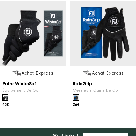
Achat Express
Achat Express
Paire WinterSof
RainGrip
Équipement De Golf
Messieurs Gants De Golf
40€
26€
Want behind