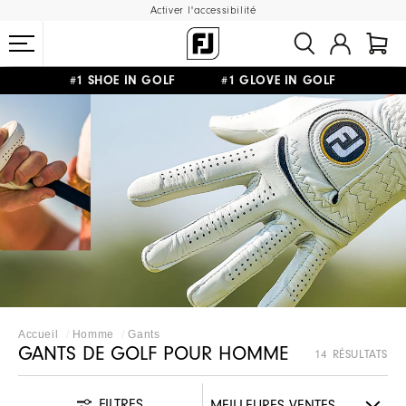
Activer l'accessibilité
#1 SHOE IN GOLF #1 GLOVE IN GOLF
LIVRAISON OFFERTE
DÈS 99€+
&
RETOUR GRATUIT
Accueil
Homme
Gants
GANTS DE GOLF POUR HOMME
14 RÉSULTATS
FILTRES