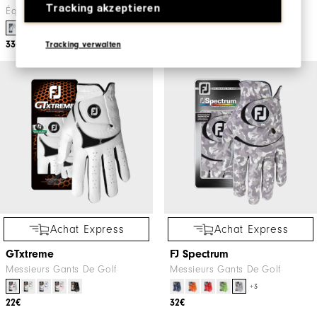
Tracking akzeptieren
Équipement De Golf
Messieurs Gants De Golf
33€
29€
Tracking verwalten
Achat Express
Achat Express
GTxtreme
FJ Spectrum
Messieurs Gants De Golf
Messieurs Gants De Golf
+3
22€
32€