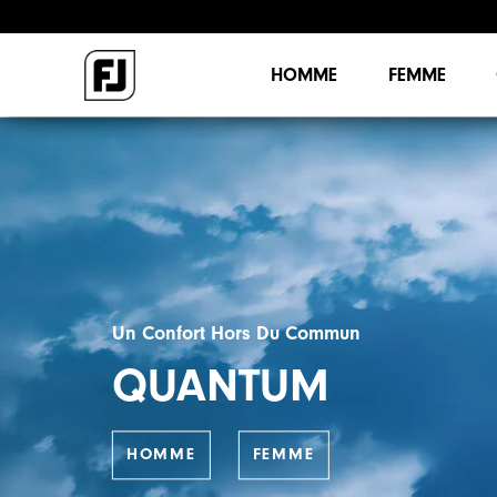
HOMME
FEMME
Un Confort Hors Du Commun
QUANTUM
HOMME
FEMME