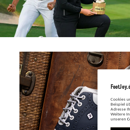
FootJoy.
Cookies u
Beispiel 
Adresse Ih
Weitere I
unseren
C