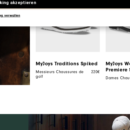
king akzeptieren
ng verwalten
MyJoys Traditions Spiked
MyJoys W
Premiere 
Messieurs Chaussures de
220€
golf
Dames Chaus