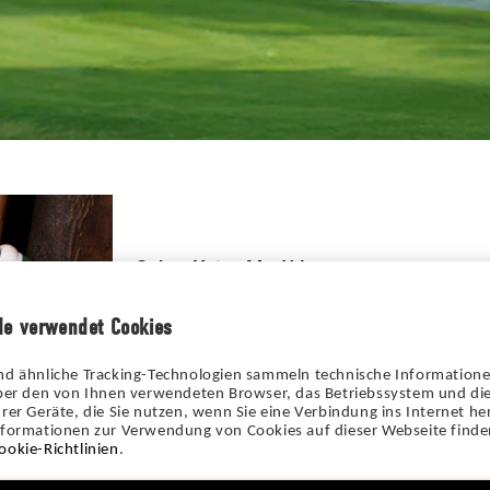
Créez Votre Modèle
Démarquez-vous grâce à la grande variété de cui
de verwendet Cookies
combinaisons possibles. Chaque paire de chaussu
instructions, afin qu'elles soient uniques, comme
nd ähnliche Tracking-Technologien sammeln technische Information
chaussures parmi un large de choix de chaussure
über den von Ihnen verwendeten Browser, das Betriebssystem und die
manquez d'inspiration ? Optez pour les modèles 
rer Geräte, die Sie nutzen, wenn Sie eine Verbindung ins Internet her
nformationen zur Verwendung von Cookies auf dieser Webseite finden
ookie-Richtlinien
.