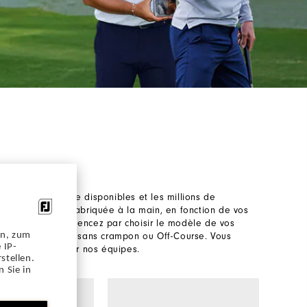
rs haut de gamme disponibles et les millions de
res MyJoys est fabriquée à la main, en fonction de vos
 vous l'êtes. Commencez par choisir le modèle de vos
en, zum
s avec crampons, sans crampon ou Off-Course. Vous
 IP-
pré-configurés par nos équipes.
stellen.
 Sie in