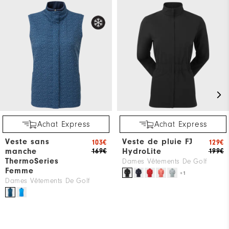
Achat Express
Achat Express
Veste sans
Veste de pluie FJ
103€
129€
manche
HydroLite
169€
199€
ThermoSeries
Dames Vêtements De Golf
Femme
+1
Dames Vêtements De Golf