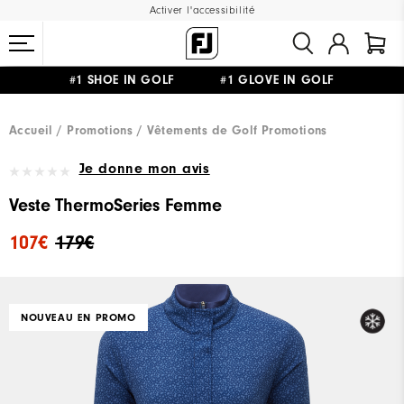
Activer l'accessibilité
#1 SHOE IN GOLF #1 GLOVE IN GOLF
LIVRAISON OFFERTE
DÈS 99€+
&
RETOUR GRATUIT
Accueil
Promotions
Vêtements de Golf Promotions
Je donne mon avis
Veste ThermoSeries Femme
107€
179€
NOUVEAU EN PROMO