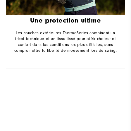
Une protection ultime
Les couches extérieures ThermoSeries combinent un
tricot technique et un tissu tissé pour offrir chaleur et
confort dans les conditions les plus difficiles, sans
compromettre la liberté de mouvement lors du swing.
A
Q
As The Day Evolves, Evolve With It.
Shop ThermoSeries