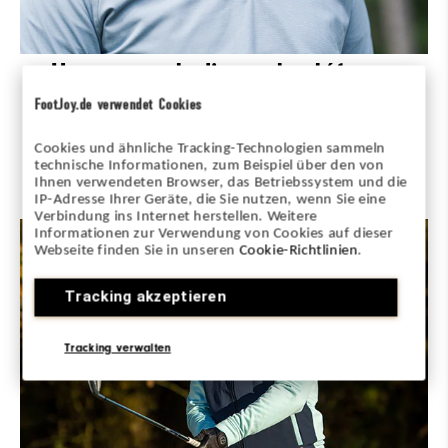
Une seconde ligne de défense
FootJoy.de verwendet Cookies
Les couches intermédiaires Thermoseries sont légères
pour une superposition optimale, avec des matériaux
Cookies und ähnliche Tracking-Technologien sammeln
extensibles performants conçus pour garantir une
technische Informationen, zum Beispiel über den von
protection polyvalente contre les éléments lorsque les
Ihnen verwendeten Browser, das Betriebssystem und die
conditions changent.
IP-Adresse Ihrer Geräte, die Sie nutzen, wenn Sie eine
Verbindung ins Internet herstellen. Weitere
Informationen zur Verwendung von Cookies auf dieser
Webseite finden Sie in unseren
Cookie-Richtlinien
.
Tracking akzeptieren
Tracking verwalten