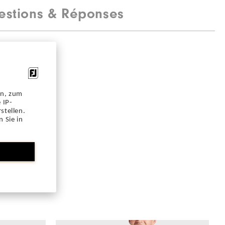
estions & Réponses
en, zum
 IP-
stellen.
 Sie in