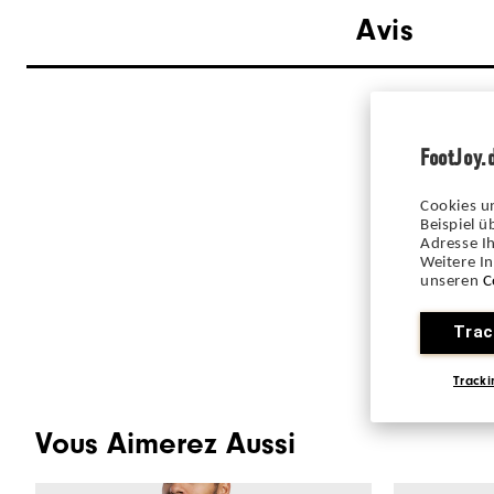
Avis
FootJoy.
Cookies u
Beispiel 
Adresse Ih
Weitere I
unseren
C
Trac
Tracki
Vous Aimerez Aussi