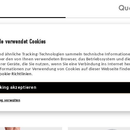
Qu
de verwendet Cookies
Be the first to review this product
nd ähnliche Tracking-Technologien sammeln technische Information
über den von Ihnen verwendeten Browser, das Betriebssystem und die
Share your thoughts with other customers.
rer Geräte, die Sie nutzen, wenn Sie eine Verbindung ins Internet her
nformationen zur Verwendung von Cookies auf dieser Webseite finden
ookie-Richtlinien
.
JE DONNE MON AVIS
king akzeptieren
ng verwalten