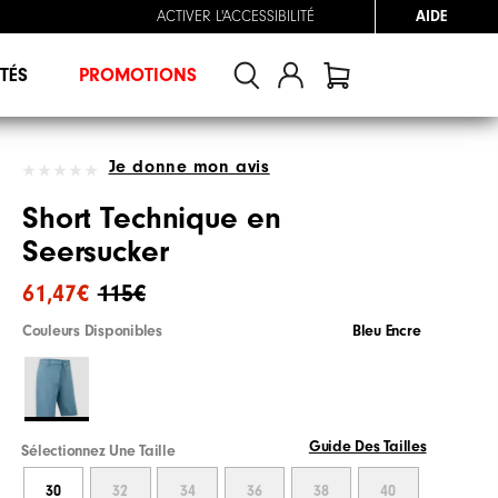
ACTIVER L'ACCESSIBILITÉ
AIDE
TÉS
PROMOTIONS
Je donne mon avis
Short Technique en
Seersucker
61,47€
115€
Couleurs Disponibles
Bleu Encre
Guide Des Tailles
Sélectionnez Une Taille
30
32
34
36
38
40