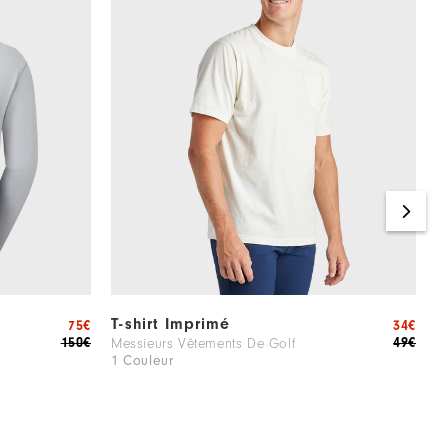
T-shirt Imprimé
P
75€
34€
o
150€
49€
Messieurs Vêtements De Golf
1 Couleur
M
1