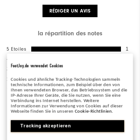
RÉDIGER UN AVIS
la répartition des notes
5 Etoiles
1
4 Etoiles
0
FootJoy.de verwendet Cookies
3 Etoiles
0
2 Etoiles
0
Cookies und ähnliche Tracking-Technologien sammeln
technische Informationen, zum Beispiel über den von
1 Etoile
0
Ihnen verwendeten Browser, das Betriebssystem und die
IP-Adresse Ihrer Geräte, die Sie nutzen, wenn Sie eine
Verbindung ins Internet herstellen. Weitere
100%
des répondants
Informationen zur Verwendung von Cookies auf dieser
recommanderaient à un ami
Webseite finden Sie in unseren
Cookie-Richtlinien
.
Tracking akzeptieren
Evalué par 1 client