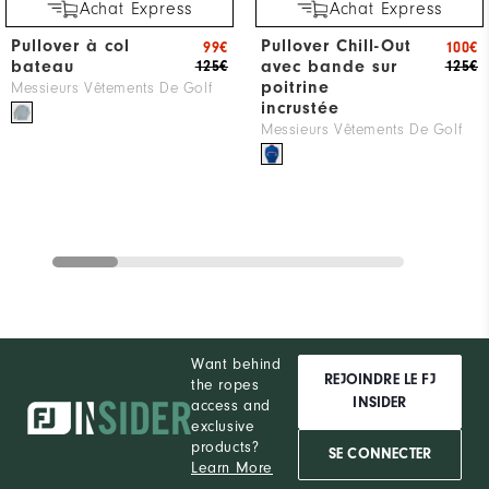
Achat Express
Achat Express
Pullover à col
Pullover Chill-Out
99€
100€
bateau
avec bande sur
125€
125€
poitrine
Messieurs Vêtements De Golf
incrustée
Messieurs Vêtements De Golf
Want behind
REJOINDRE LE FJ
the ropes
INSIDER
access and
exclusive
products?
SE CONNECTER
Learn More