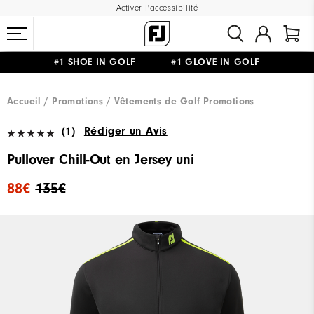
Activer l'accessibilité
#1 SHOE IN GOLF #1 GLOVE IN GOLF
LIVRAISON OFFERTE
DÈS 99€+
&
RETOUR GRATUIT
Accueil
Promotions
Vêtements de Golf Promotions
(1)
Rédiger un Avis
Pullover Chill-Out en Jersey uni
88€
135€