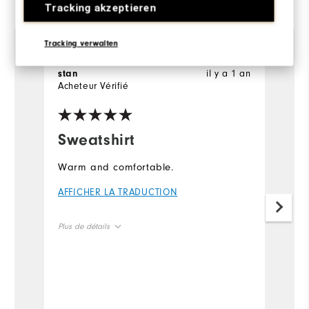
Tracking akzeptieren
View All
Tracking verwalten
il y a 1 an
stan
W
Acheteur Vérifié
Ac
Sweatshirt
I
o
Warm and comfortable.
F
AFFICHER LA TRADUCTION
st
A
Plus de détails
Overall Size
Runs Small
Runs Large