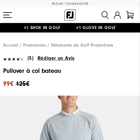
Activer l'accessibilité
#1 SHOE IN GOLF #1 GLOVE IN GOLF
LIVRAISON OFFERTE
DÈS 99€+
&
RETOUR GRATUIT
Accueil
Promotions
Vêtements de Golf Promotions
(5)
Rédiger un Avis
Pullover à col bateau
99€
125€