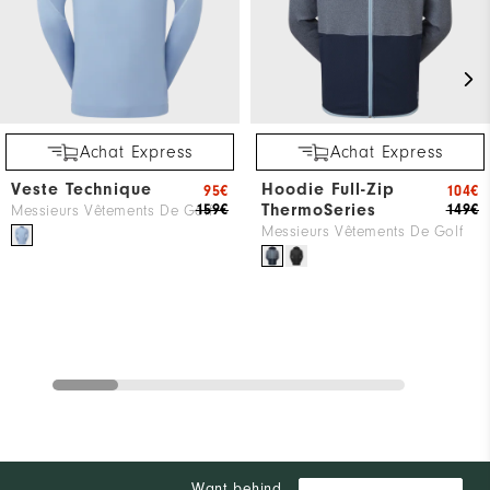
Achat Express
Achat Express
Veste Technique
Hoodie Full-Zip
95€
104€
ThermoSeries
159€
149€
Messieurs Vêtements De Golf
Messieurs Vêtements De Golf
Want behind