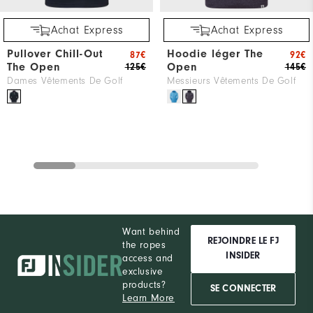
Achat Express
Achat Express
Pullover Chill-Out
Hoodie léger The
87€
92€
The Open
Open
125€
145€
Dames Vêtements De Golf
Messieurs Vêtements De Golf
Want behind
REJOINDRE LE FJ
the ropes
INSIDER
access and
exclusive
products?
SE CONNECTER
Learn More