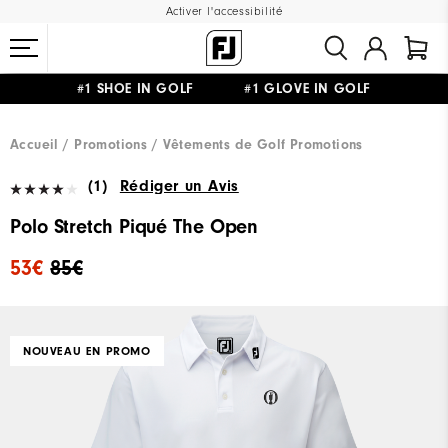
Activer l'accessibilité
#1 SHOE IN GOLF #1 GLOVE IN GOLF
LIVRAISON OFFERTE
DÈS 99€+
&
RETOUR GRATUIT
Accueil
Promotions
Vêtements de Golf Promotions
(1)
Rédiger un Avis
Polo Stretch Piqué The Open
53€
85€
NOUVEAU EN PROMO