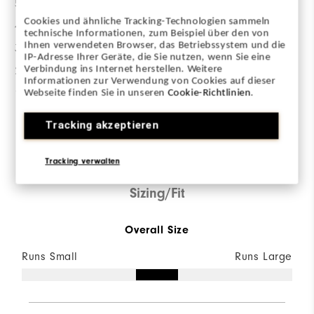
5 Etoiles
0
Cookies und ähnliche Tracking-Technologien sammeln
4 Etoiles
1
technische Informationen, zum Beispiel über den von
Ihnen verwendeten Browser, das Betriebssystem und die
3 Etoiles
0
IP-Adresse Ihrer Geräte, die Sie nutzen, wenn Sie eine
Verbindung ins Internet herstellen. Weitere
2 Etoiles
0
Informationen zur Verwendung von Cookies auf dieser
1 Etoile
0
Webseite finden Sie in unseren
Cookie-Richtlinien
.
Tracking akzeptieren
100%
des répondants
recommanderaient à un ami
Tracking verwalten
Sizing/Fit
Overall Size
Runs Small
Runs Large