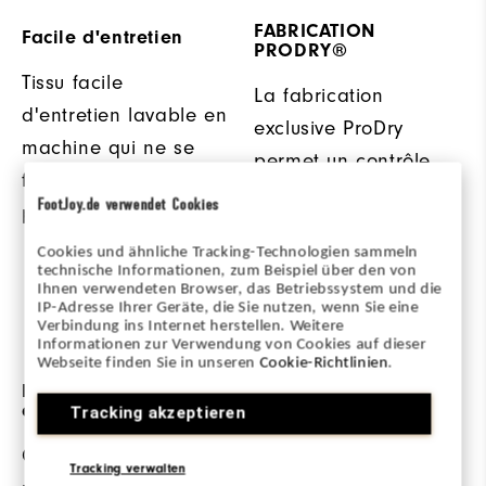
FABRICATION
Facile d'entretien
PRODRY®
Tissu facile
La fabrication
d'entretien lavable en
exclusive ProDry
machine qui ne se
permet un contrôle
froisse et ne rétrécit
de l'humidité en
FootJoy.de verwendet Cookies
pratiquement pas.
favorisant
Cookies und ähnliche Tracking-Technologien sammeln
l'évacuation de celle-
technische Informationen, zum Beispiel über den von
ci, pour rester sec et
Ihnen verwendeten Browser, das Betriebssystem und die
IP-Adresse Ihrer Geräte, die Sie nutzen, wenn Sie eine
être confortable.
Verbindung ins Internet herstellen. Weitere
Informationen zur Verwendung von Cookies auf dieser
Webseite finden Sie in unseren
Cookie-Richtlinien
.
Finition
Coutures rabattues
antimicrobienne
Tracking akzeptieren
Couture rabattue pour
Cette finition anti
Tracking verwalten
une durabilité accrue.