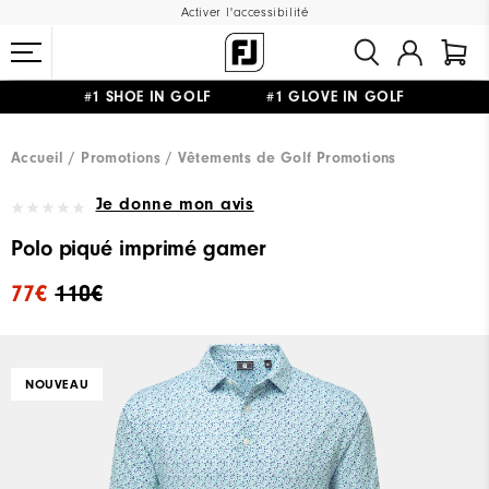
Activer l'accessibilité
#1 SHOE IN GOLF #1 GLOVE IN GOLF
LIVRAISON OFFERTE
DÈS 99€+
&
RETOUR GRATUIT
Accueil
Promotions
Vêtements de Golf Promotions
Je donne mon avis
Polo piqué imprimé gamer
77€
110€
NOUVEAU