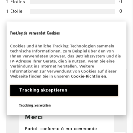
2 Etoiles
0
1 Etoile
0
100%
des répondants
FootJoy.de verwendet Cookies
recommanderaient à un ami
Cookies und ähnliche Tracking-Technologien sammeln
technische Informationen, zum Beispiel über den von
Commenté par 6 clients
Ihnen verwendeten Browser, das Betriebssystem und die
View All
IP-Adresse Ihrer Geräte, die Sie nutzen, wenn Sie eine
Verbindung ins Internet herstellen. Weitere
Informationen zur Verwendung von Cookies auf dieser
Webseite finden Sie in unseren
Cookie-Richtlinien
.
il y a 9 mois
Martine
D
Tracking akzeptieren
Acheteur Vérifié
Ac
Tracking verwalten
Merci
T
c
Parfait conforme à ma commande