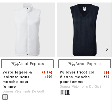
Achat Express
Achat Express
Veste légère &
Pullover tricot col
79,97€
78€
isolante sans
V sans manche
129€
135€
manche pour
pour femme
femme
Dames Vêtements De Golf
Dames Vêtements De Golf