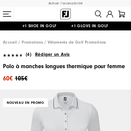
Activer l'accessibilité
#1 SHOE IN GOLF #1 GLOVE IN GOLF
LIVRAISON OFFERTE
DÈS 99€+
&
RETOUR GRATUIT
Accueil
Promotions
Vêtements de Golf Promotions
(6)
Rédiger un Avis
Polo à manches longues thermique pour femme
60€
105€
NOUVEAU EN PROMO