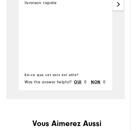
livraison rapide
L'
L
Co
pr
Est-ce que cet avis est utile?
Es
Was this answer helpful?
0
0
Wa
OUI
NON
Vous Aimerez Aussi