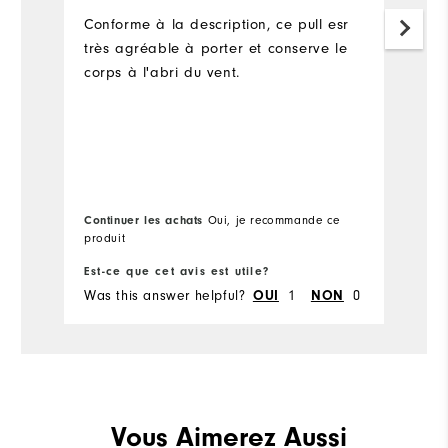
et
Conforme à la description, ce pull esr
très agréable à porter et conserve le
corps à l'abri du vent.
Continuer les achats
Oui, je recommande ce
Co
produit
pr
Est-ce que cet avis est utile?
Es
Was this answer helpful?
1
0
Wa
OUI
NON
Vous Aimerez Aussi