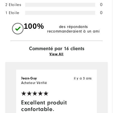
2 Etoiles
0
1 Etoile
0
100%
des répondants
recommanderaient à un ami
Commenté par 16 clients
View All
il y a 3 ans
Jean-Guy
N
Acheteur Vérifié
Ac
Excellent produit
J
confortable.
Il