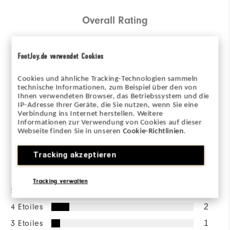
Overall Rating
4.8/5
FootJoy.de verwendet Cookies
Cookies und ähnliche Tracking-Technologien sammeln
technische Informationen, zum Beispiel über den von
Ihnen verwendeten Browser, das Betriebssystem und die
Based on 16 Review(s)
IP-Adresse Ihrer Geräte, die Sie nutzen, wenn Sie eine
Verbindung ins Internet herstellen. Weitere
Informationen zur Verwendung von Cookies auf dieser
RÉDIGER UN AVIS
Webseite finden Sie in unseren
Cookie-Richtlinien
.
Tracking akzeptieren
la répartition des notes
Tracking verwalten
5 Etoiles
13
4 Etoiles
2
3 Etoiles
1