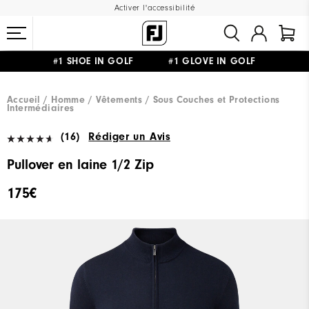
Activer l'accessibilité
#1 SHOE IN GOLF #1 GLOVE IN GOLF
LIVRAISON OFFERTE
DÈS 99€+
&
RETOUR GRATUIT
Accueil
Homme
Vêtements
Sous Couches et Protections
Intermédiaires
(16)
Rédiger un Avis
Pullover en laine 1/2 Zip
175€